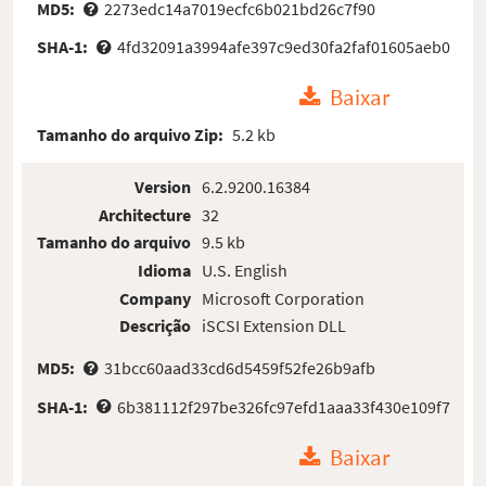
MD5:
2273edc14a7019ecfc6b021bd26c7f90
SHA-1:
4fd32091a3994afe397c9ed30fa2faf01605aeb0
Baixar
Tamanho do arquivo Zip:
5.2 kb
Version
6.2.9200.16384
Architecture
32
Tamanho do arquivo
9.5 kb
Idioma
U.S. English
Company
Microsoft Corporation
Descrição
iSCSI Extension DLL
MD5:
31bcc60aad33cd6d5459f52fe26b9afb
SHA-1:
6b381112f297be326fc97efd1aaa33f430e109f7
Baixar