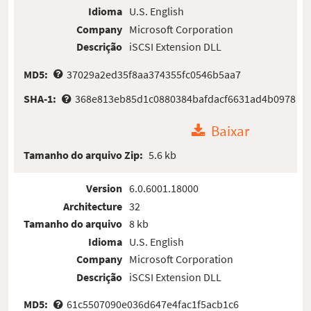
Idioma
U.S. English
Company
Microsoft Corporation
Descrição
iSCSI Extension DLL
MD5:
37029a2ed35f8aa374355fc0546b5aa7
SHA-1:
368e813eb85d1c0880384bafdacf6631ad4b0978
Baixar
Tamanho do arquivo Zip:
5.6 kb
Version
6.0.6001.18000
Architecture
32
Tamanho do arquivo
8 kb
Idioma
U.S. English
Company
Microsoft Corporation
Descrição
iSCSI Extension DLL
MD5:
61c5507090e036d647e4fac1f5acb1c6