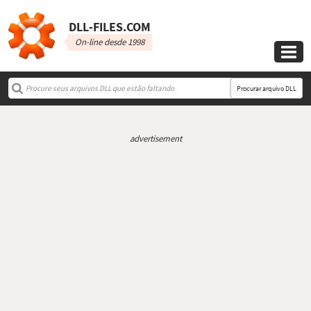
DLL‑FILES.COM
On-line desde 1998

Procurar arquivo DLL
advertisement