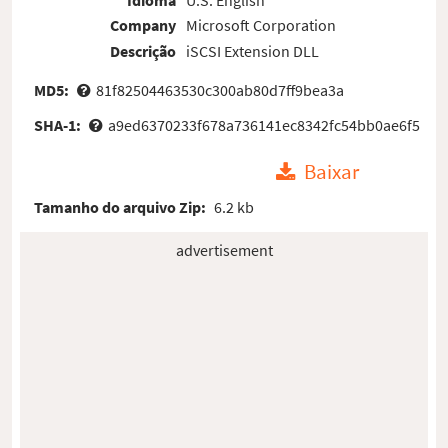
Company
Microsoft Corporation
Descrição
iSCSI Extension DLL
MD5:
81f82504463530c300ab80d7ff9bea3a
SHA-1:
a9ed6370233f678a736141ec8342fc54bb0ae6f5
Baixar
Tamanho do arquivo Zip:
6.2 kb
advertisement