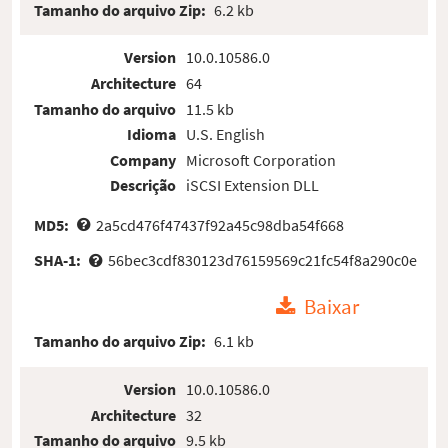
Tamanho do arquivo Zip:
6.2 kb
Version
10.0.10586.0
Architecture
64
Tamanho do arquivo
11.5 kb
Idioma
U.S. English
Company
Microsoft Corporation
Descrição
iSCSI Extension DLL
MD5:
2a5cd476f47437f92a45c98dba54f668
SHA-1:
56bec3cdf830123d76159569c21fc54f8a290c0e
Baixar
Tamanho do arquivo Zip:
6.1 kb
Version
10.0.10586.0
Architecture
32
Tamanho do arquivo
9.5 kb