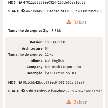
MD5:
47812a38359ee03244150de60aa16d63
SHA-1:
a623bd4571354ad4f1f8991835e2860b39bef755
Baixar
Tamanho do arquivo Zip:
5.6 kb
Version
10.0.14393.0
Architecture
64
Tamanho do arquivo
12 kb
Idioma
U.S. English
Company
Microsoft Corporation
Descrição
iSCSI Extension DLL
MD5:
9b1cbb42bdd778ec84081f332af36ea7
SHA-1:
59bf2669b9534f5a6d064770b32b62c1ad7475f2
Baixar