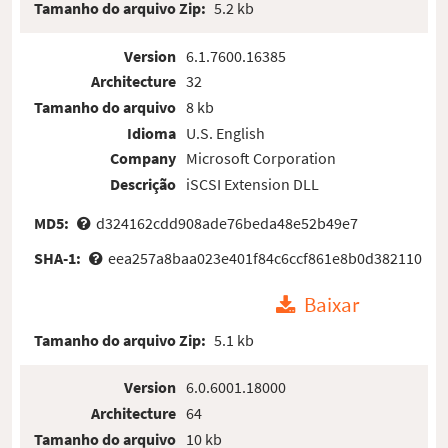
Tamanho do arquivo Zip:
5.2 kb
Version
6.1.7600.16385
Architecture
32
Tamanho do arquivo
8 kb
Idioma
U.S. English
Company
Microsoft Corporation
Descrição
iSCSI Extension DLL
MD5:
d324162cdd908ade76beda48e52b49e7
SHA-1:
eea257a8baa023e401f84c6ccf861e8b0d382110
Baixar
Tamanho do arquivo Zip:
5.1 kb
Version
6.0.6001.18000
Architecture
64
Tamanho do arquivo
10 kb