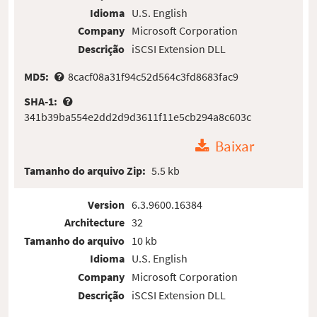
Idioma
U.S. English
Company
Microsoft Corporation
Descrição
iSCSI Extension DLL
MD5:
8cacf08a31f94c52d564c3fd8683fac9
SHA-1:
341b39ba554e2dd2d9d3611f11e5cb294a8c603c
Baixar
Tamanho do arquivo Zip:
5.5 kb
Version
6.3.9600.16384
Architecture
32
Tamanho do arquivo
10 kb
Idioma
U.S. English
Company
Microsoft Corporation
Descrição
iSCSI Extension DLL