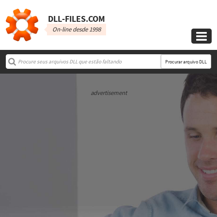
DLL‑FILES.COM
On-line desde 1998

Procurar arquivo DLL
advertisement