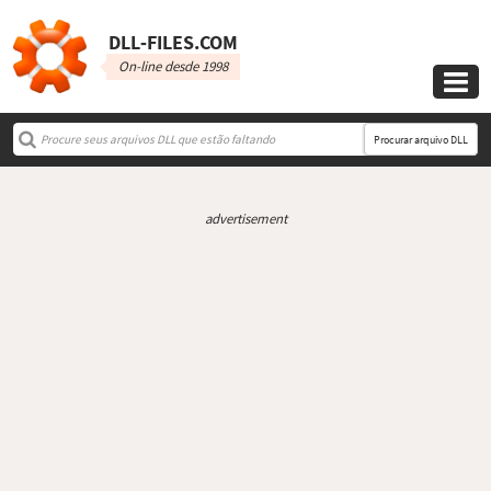
DLL‑FILES.COM
On-line desde 1998

Procurar arquivo DLL
advertisement