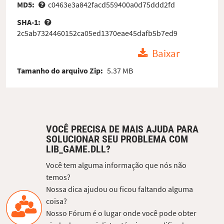
MD5:
c0463e3a842facd559400a0d75ddd2fd
SHA-1:
2c5ab7324460152ca05ed1370eae45dafb5b7ed9
Baixar
Tamanho do arquivo Zip:
5.37 MB
VOCÊ PRECISA DE MAIS AJUDA PARA
SOLUCIONAR SEU PROBLEMA COM
LIB_GAME.DLL?
Você tem alguma informação que nós não
temos?
Nossa dica ajudou ou ficou faltando alguma
coisa?
Nosso Fórum é o lugar onde você pode obter