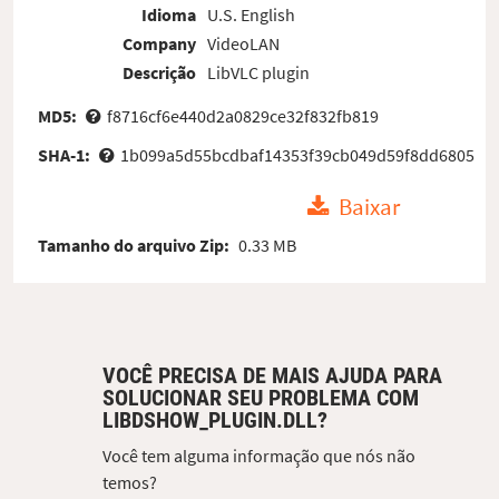
Idioma
U.S. English
Company
VideoLAN
Descrição
LibVLC plugin
MD5:
f8716cf6e440d2a0829ce32f832fb819
SHA-1:
1b099a5d55bcdbaf14353f39cb049d59f8dd6805
Baixar
Tamanho do arquivo Zip:
0.33 MB
VOCÊ PRECISA DE MAIS AJUDA PARA
SOLUCIONAR SEU PROBLEMA COM
LIBDSHOW_PLUGIN.DLL?
Você tem alguma informação que nós não
temos?