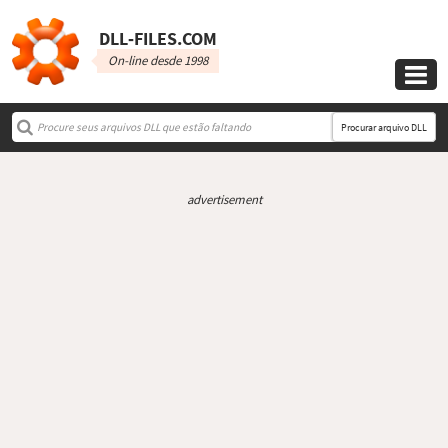
DLL‑FILES.COM
On-line desde 1998

Procurar arquivo DLL
advertisement