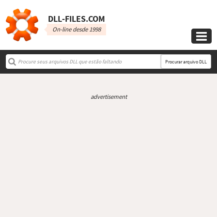
DLL‑FILES.COM
On-line desde 1998

Procurar arquivo DLL
advertisement