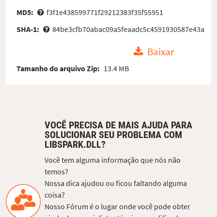
MD5:
f3f1e438599771f29212383f35f55951
SHA-1:
84be3cfb70abac09a5feaadc5c4591930587e43a
Baixar
Tamanho do arquivo Zip:
13.4 MB
VOCÊ PRECISA DE MAIS AJUDA PARA
SOLUCIONAR SEU PROBLEMA COM
LIBSPARK.DLL?
Você tem alguma informação que nós não
temos?
Nossa dica ajudou ou ficou faltando alguma
coisa?
Nosso Fórum é o lugar onde você pode obter