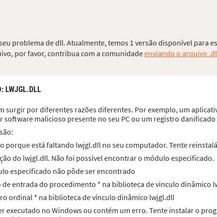
o seu problema de dll. Atualmente, temos 1 versão disponível para e
quivo, por favor, contribua com a comunidade
enviando o arquivo .dl
O
: LWJGL.DLL
 surgir por diferentes razões diferentes. Por exemplo, um aplicativo
r software malicioso presente no seu PC ou um registro danificad
são:
 porque está faltando lwjgl.dll no seu computador. Tente reinstalá
ão do lwjgl.dll. Não foi possível encontrar o módulo especificado.
dulo especificado não pôde ser encontrado
o de entrada do procedimento * na biblioteca de vinculo dinâmico lw
ro ordinal * na biblioteca de vínculo dinâmico lwjgl.dll
a ser executado no Windows ou contém um erro. Tente instalar o p