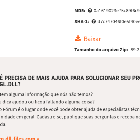
MD5:
0a1619023e75c89f6c9
SHA-1:
d7c747046f0e5f40e
Baixar
Tamanho do arquivo Zip:
89.2
Ê PRECISA DE MAIS AJUDA PARA SOLUCIONAR SEU P
GL.DLL?
 tem alguma informação que nós não temos?
 dica ajudou ou ficou faltando alguma coisa?
 Fórum é o lugar onde você pode obter ajuda de especialistas técni
idade em geral. Cadastre-se, publique suas perguntas e receba no
da.
m.dll-files.com