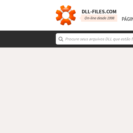
DLL‑FILES.COM
On-line desde 1998
PÁGI