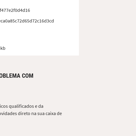
f477e2f0d4d16
eca0a85c72d65d72c16d3cd
 kb
ROBLEMA COM
cos qualificados e da
vidades direto na sua caixa de