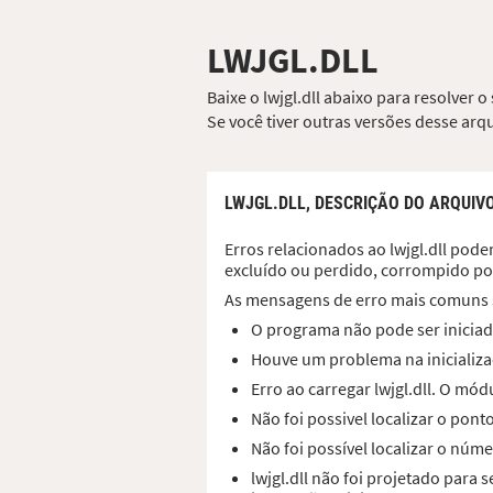
LWJGL.DLL
Baixe o lwjgl.dll abaixo para resolver 
Se você tiver outras versões desse ar
LWJGL.DLL,
DESCRIÇÃO DO ARQUIV
Erros relacionados ao lwjgl.dll podem
excluído ou perdido, corrompido po
As mensagens de erro mais comuns 
O programa não pode ser iniciado
Houve um problema na inicializaç
Erro ao carregar lwjgl.dll. O mó
Não foi possivel localizar o pont
Não foi possível localizar o núme
lwjgl.dll não foi projetado par