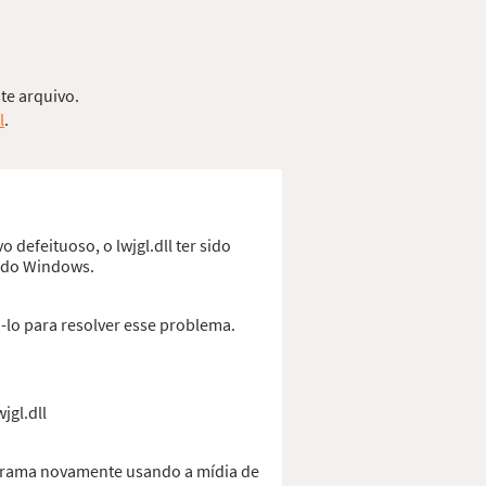
ste arquivo.
l
.
 defeituoso, o lwjgl.dll ter sido
o do Windows.
-lo para resolver esse problema.
jgl.dll
rograma novamente usando a mídia de