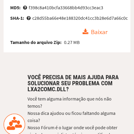
MD5:
f398c8a410bcfa33668bb4d93cc3eac3
SHA-1:
c28d55ba66e48e188320dc41cc3b28e6d7a66c0c
Baixar
Tamanho do arquivo Zip:
0.27 MB
VOCÊ PRECISA DE MAIS AJUDA PARA
SOLUCIONAR SEU PROBLEMA COM
LXA2COMC.DLL?
Você tem alguma informação que nós não
temos?
Nossa dica ajudou ou ficou faltando alguma
coisa?
Nosso Fórum é o lugar onde você pode obter