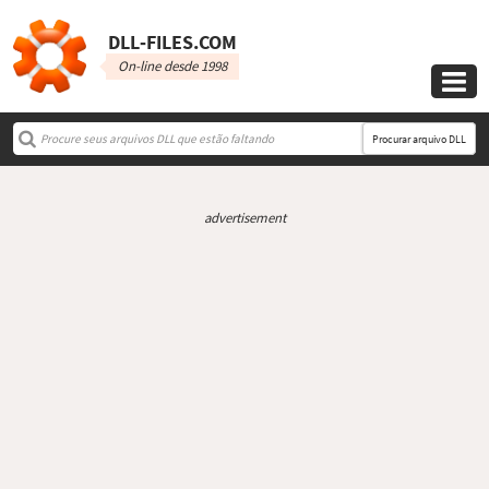
DLL‑FILES.COM
On-line desde 1998

Procurar arquivo DLL
advertisement