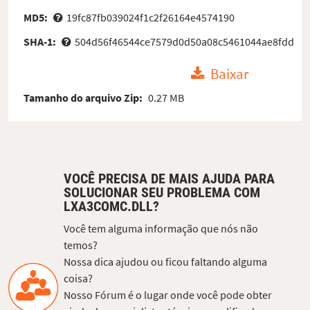
MD5:
19fc87fb039024f1c2f26164e4574190
SHA-1:
504d56f46544ce7579d0d50a08c5461044ae8fdd
Baixar
Tamanho do arquivo Zip:
0.27 MB
VOCÊ PRECISA DE MAIS AJUDA PARA
SOLUCIONAR SEU PROBLEMA COM
LXA3COMC.DLL?
Você tem alguma informação que nós não
temos?
Nossa dica ajudou ou ficou faltando alguma
coisa?
Nosso Fórum é o lugar onde você pode obter