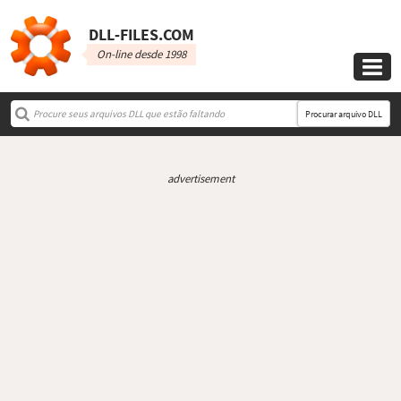
DLL‑FILES.COM
On-line desde 1998

Procurar arquivo DLL
advertisement