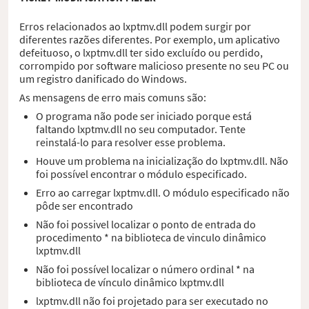
Erros relacionados ao lxptmv.dll podem surgir por
diferentes razões diferentes. Por exemplo, um aplicativo
defeituoso, o lxptmv.dll ter sido excluído ou perdido,
corrompido por software malicioso presente no seu PC ou
um registro danificado do Windows.
As mensagens de erro mais comuns são:
O programa não pode ser iniciado porque está
faltando lxptmv.dll no seu computador. Tente
reinstalá-lo para resolver esse problema.
Houve um problema na inicialização do lxptmv.dll. Não
foi possível encontrar o módulo especificado.
Erro ao carregar lxptmv.dll. O módulo especificado não
pôde ser encontrado
Não foi possivel localizar o ponto de entrada do
procedimento * na biblioteca de vinculo dinâmico
lxptmv.dll
Não foi possível localizar o número ordinal * na
biblioteca de vínculo dinâmico lxptmv.dll
lxptmv.dll não foi projetado para ser executado no