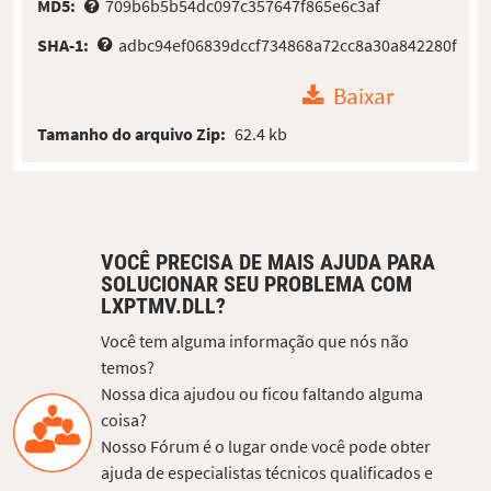
MD5:
709b6b5b54dc097c357647f865e6c3af
SHA-1:
adbc94ef06839dccf734868a72cc8a30a842280f
Baixar
Tamanho do arquivo Zip:
62.4 kb
VOCÊ PRECISA DE MAIS AJUDA PARA
SOLUCIONAR SEU PROBLEMA COM
LXPTMV.DLL?
Você tem alguma informação que nós não
temos?
Nossa dica ajudou ou ficou faltando alguma
coisa?
Nosso Fórum é o lugar onde você pode obter
ajuda de especialistas técnicos qualificados e