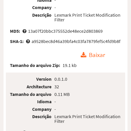
Company
-
Descrição
Lexmark Print Ticket Modification
Filter
MD5:
13a07f20bbc375552de48ece2d803869
SHA-1:
a9528bec8d46a39bfa4c03fa7879fef5c4fd9b8f
Baixar
Tamanho do arquivo Zip:
19.1 kb
Version
0.0.1.0
Architecture
32
Tamanho do arquivo
0.11 MB
Idioma
-
Company
-
Descrição
Lexmark Print Ticket Modification
Filter