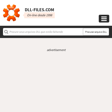
DLL‑FILES.COM
On-line desde 1998

Procurar arquivo DLL
advertisement