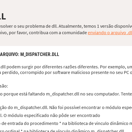
LL
esolver o seu problema de dll. Atualmente, temos 1 versão disponíve
quivo, por favor, contribua com a comunidade
enviando o arquivo .dl
 ARQUIVO
: M_DISPATCHER.DLL
dll podem surgir por diferentes razões diferentes. Por exemplo, um
ou perdido, corrompido por software malicioso presente no seu PC 
são:
 porque está faltando m_dispatcher.dll no seu computador. Tente r
ção do m_dispatcher.dll. Não foi possível encontrar o módulo espec
ll. O módulo especificado não pôde ser encontrado
to de entrada do procedimento * na biblioteca de vinculo dinâmico 
ero ordinal * na biblioteca de vínculo dinâmico m_dispatcher.dll