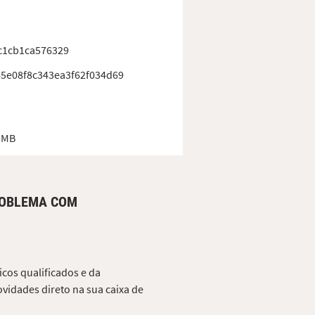
c1cb1ca576329
5e08f8c343ea3f62f034d69
 MB
ROBLEMA COM
cos qualificados e da
vidades direto na sua caixa de