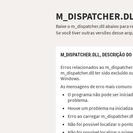
M_DISPATCHER.D
Baixe o m_dispatcher.dll abaixo para r
Se você tiver outras versões desse ar
M_DISPATCHER.DLL,
DESCRIÇÃO DO
Erros relacionados ao m_dispatcher.
m_dispatcher.dll ter sido excluído 
Windows.
As mensagens de erro mais comuns 
O programa não pode ser iniciado
problema.
Houve um problema na inicializa
Erro ao carregar m_dispatcher.d
Não foi possivel localizar o pon
Não foi possível localizar o núm