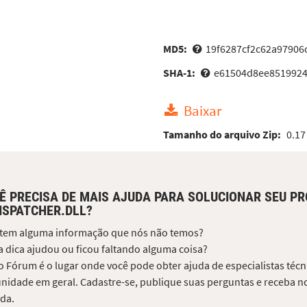
MD5:
19f6287cf2c62a97906
SHA-1:
e61504d8ee8519924
Baixar
Tamanho do arquivo Zip:
0.17
Ê PRECISA DE MAIS AJUDA PARA SOLUCIONAR SEU P
ISPATCHER.DLL?
 tem alguma informação que nós não temos?
 dica ajudou ou ficou faltando alguma coisa?
 Fórum é o lugar onde você pode obter ajuda de especialistas técni
idade em geral. Cadastre-se, publique suas perguntas e receba no
da.