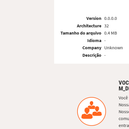
Version
0.0.0.0
Architecture
32
Tamanho do arquivo
0.4 MB
Idioma
-
Company
Unknown
Descrição
-
VOC
M_D
Você
Nossa
Nosso
comun
entra