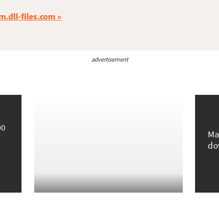
m.dll-files.com
advertisement
00
Ma
do