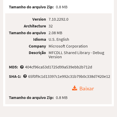
Tamanho do arquivo Zip:
0.8 MB
Version
7.10.2292.0
Architecture
32
Tamanho do arquivo
2.08 MB
Idioma
U.S. English
Company
Microsoft Corporation
Descrição
MFCDLL Shared Library - Debug
Version
MD5:
404cf96ca53d1725d99a539ebb2b712d
SHA-1:
65f0f9c1d13397c1e992c31b79b0c338d7420e12
Baixar
Tamanho do arquivo Zip:
0.8 MB