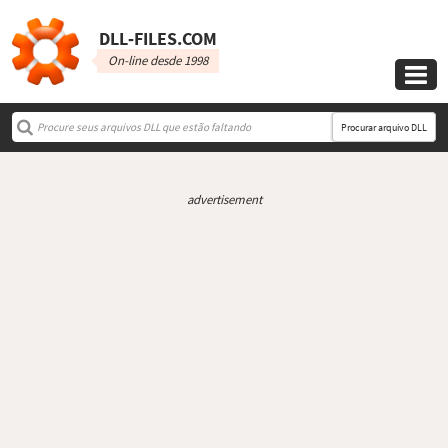
DLL‑FILES.COM
On-line desde 1998

Procurar arquivo DLL
advertisement