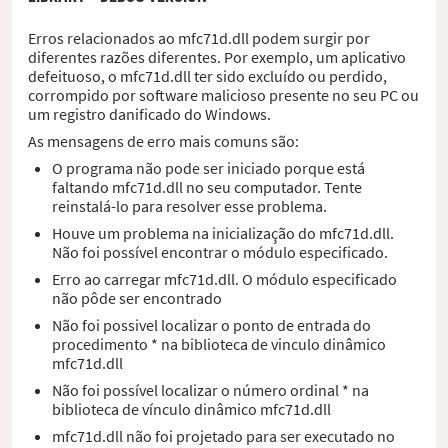
Erros relacionados ao mfc71d.dll podem surgir por
diferentes razões diferentes. Por exemplo, um aplicativo
defeituoso, o mfc71d.dll ter sido excluído ou perdido,
corrompido por software malicioso presente no seu PC ou
um registro danificado do Windows.
As mensagens de erro mais comuns são:
O programa não pode ser iniciado porque está
faltando mfc71d.dll no seu computador. Tente
reinstalá-lo para resolver esse problema.
Houve um problema na inicialização do mfc71d.dll.
Não foi possível encontrar o módulo especificado.
Erro ao carregar mfc71d.dll. O módulo especificado
não pôde ser encontrado
Não foi possivel localizar o ponto de entrada do
procedimento * na biblioteca de vinculo dinâmico
mfc71d.dll
Não foi possível localizar o número ordinal * na
biblioteca de vínculo dinâmico mfc71d.dll
mfc71d.dll não foi projetado para ser executado no