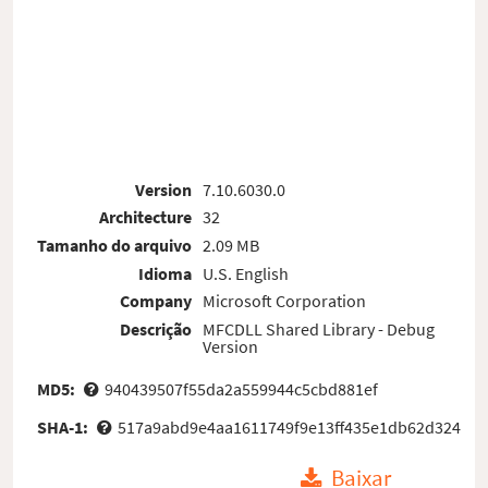
Version
7.10.6030.0
Architecture
32
Tamanho do arquivo
2.09 MB
Idioma
U.S. English
Company
Microsoft Corporation
Descrição
MFCDLL Shared Library - Debug
Version
MD5:
940439507f55da2a559944c5cbd881ef
SHA-1:
517a9abd9e4aa1611749f9e13ff435e1db62d324
Baixar