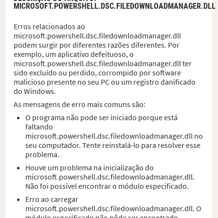
MICROSOFT.POWERSHELL.DSC.FILEDOWNLOADMANAGER.DLL
Erros relacionados ao
microsoft.powershell.dsc.filedownloadmanager.dll
podem surgir por diferentes razões diferentes. Por
exemplo, um aplicativo defeituoso, o
microsoft.powershell.dsc.filedownloadmanager.dll ter
sido excluído ou perdido, corrompido por software
malicioso presente no seu PC ou um registro danificado
do Windows.
As mensagens de erro mais comuns são:
O programa não pode ser iniciado porque está
faltando
microsoft.powershell.dsc.filedownloadmanager.dll no
seu computador. Tente reinstalá-lo para resolver esse
problema.
Houve um problema na inicialização do
microsoft.powershell.dsc.filedownloadmanager.dll.
Não foi possível encontrar o módulo especificado.
Erro ao carregar
microsoft.powershell.dsc.filedownloadmanager.dll. O
módulo especificado não pôde ser encontrado