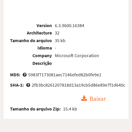
Version
6.3.9600.16384
Architecture
32
Tamanho do arquivo
35 kb
Idioma
-
Company
Microsoft Corporation
Descrição
MD5:
5983f7173081aec7146efed82b0fe9e1
SHA-1:
2fb3bc8261207818d13a19cb5d86e89e7f1d640c
Baixar
Tamanho do arquivo Zip:
15.4 kb