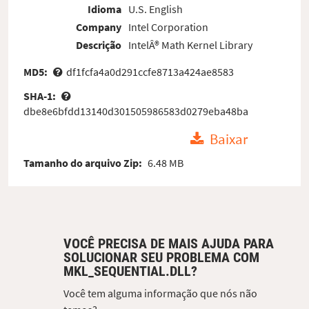
Idioma
U.S. English
Company
Intel Corporation
Descrição
IntelÂ® Math Kernel Library
MD5:
df1fcfa4a0d291ccfe8713a424ae8583
SHA-1:
dbe8e6bfdd13140d301505986583d0279eba48ba
Baixar
Tamanho do arquivo Zip:
6.48 MB
VOCÊ PRECISA DE MAIS AJUDA PARA
SOLUCIONAR SEU PROBLEMA COM
MKL_SEQUENTIAL.DLL?
Você tem alguma informação que nós não