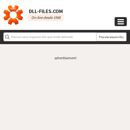
DLL‑FILES.COM
On-line desde 1998

Procurar arquivo DLL
advertisement