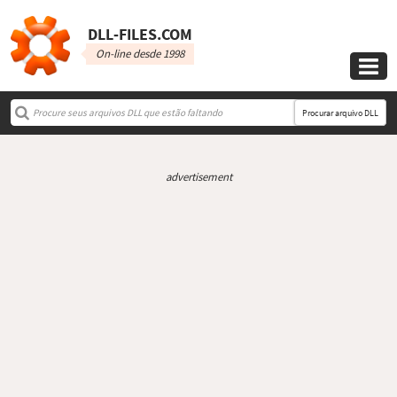
DLL‑FILES.COM
On-line desde 1998

Procurar arquivo DLL
advertisement