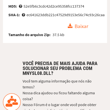
MD5:
52e5fb6c3cdc42d2ce95358fcc137374
SHA-1:
ec641623ddb221c47529d9153e56c74c93c26caa
Baixar
Tamanho do arquivo Zip:
37.5 kb
VOCÊ PRECISA DE MAIS AJUDA PARA
SOLUCIONAR SEU PROBLEMA COM
MNYSL08.DLL?
Você tem alguma informação que nós não
temos?
Nossa dica ajudou ou ficou faltando alguma
coisa?
Nosso Fórum é o lugar onde você pode obter