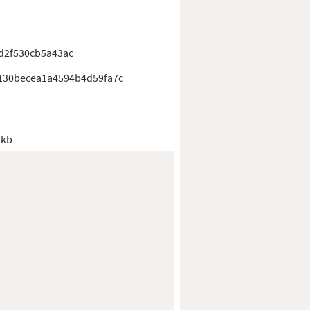
d2f530cb5a43ac
130becea1a4594b4d59fa7c
 kb