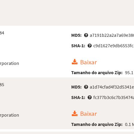
84
MD5:
a7191b22a2a7a69e38
SHA-1:
c9d1627e9db6553fc
Baixar
rporation
Tamanho do arquivo Zip:
95.1
85
MD5:
a1d74cfad4f32d5341
SHA-1:
fc377b3c6c7b35474
Baixar
rporation
Tamanho do arquivo Zip:
0.1 