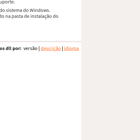
suporte.
a do sistema do Windows.
do na pasta de instalação do
os dll por:
versão
|
descrição
|
idioma