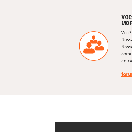
VOC
MOF
Você
Nossa
Nosso
comun
entra
foru