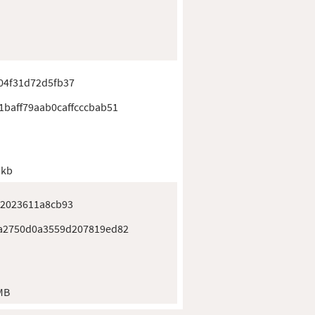
04f31d72d5fb37
1baff79aab0caffcccbab51
 kb
e2023611a8cb93
a2750d0a3559d207819ed82
MB