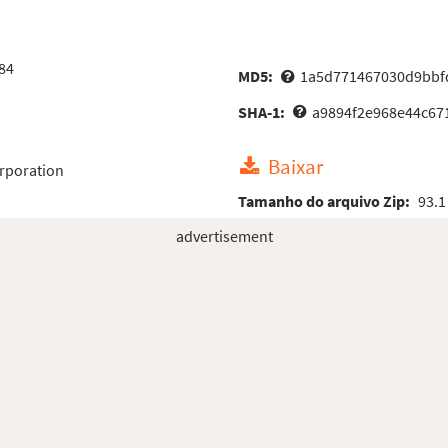
84
MD5:
1a5d771467030d9bbf
SHA-1:
a9894f2e968e44c67
Baixar
rporation
Tamanho do arquivo Zip:
93.1
advertisement