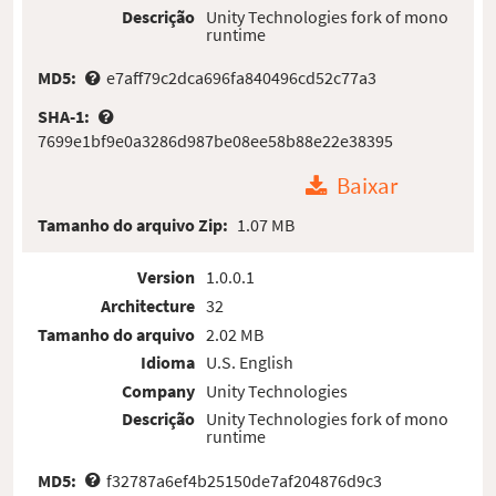
Descrição
Unity Technologies fork of mono
runtime
MD5:
e7aff79c2dca696fa840496cd52c77a3
SHA-1:
7699e1bf9e0a3286d987be08ee58b88e22e38395
Baixar
Tamanho do arquivo Zip:
1.07 MB
Version
1.0.0.1
Architecture
32
Tamanho do arquivo
2.02 MB
Idioma
U.S. English
Company
Unity Technologies
Descrição
Unity Technologies fork of mono
runtime
MD5:
f32787a6ef4b25150de7af204876d9c3