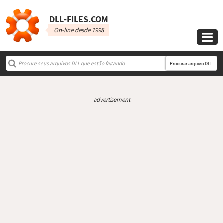
DLL‑FILES.COM
On-line desde 1998

Procurar arquivo DLL
advertisement