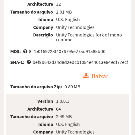
Architecture
32
Tamanho do arquivo
2.01 MB
Idioma
U.S. English
Company
Unity Technologies
Descrição
Unity Technologies fork of mono
runtime
MD5:
8f7b0169223f4076795e275d91585bd0
SHA-1:
bef9b642da4d8d2edcb1054e4401ae649df77ecf
Baixar
Tamanho do arquivo Zip:
0.89 MB
Version
1.0.0.1
Architecture
64
Tamanho do arquivo
2.49 MB
Idioma
U.S. English
Company
Unity Technologies