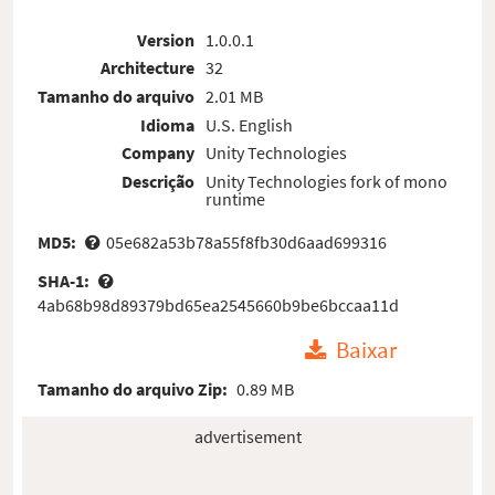
Version
1.0.0.1
Architecture
32
Tamanho do arquivo
2.01 MB
Idioma
U.S. English
Company
Unity Technologies
Descrição
Unity Technologies fork of mono
runtime
MD5:
05e682a53b78a55f8fb30d6aad699316
SHA-1:
4ab68b98d89379bd65ea2545660b9be6bccaa11d
Baixar
Tamanho do arquivo Zip:
0.89 MB
advertisement