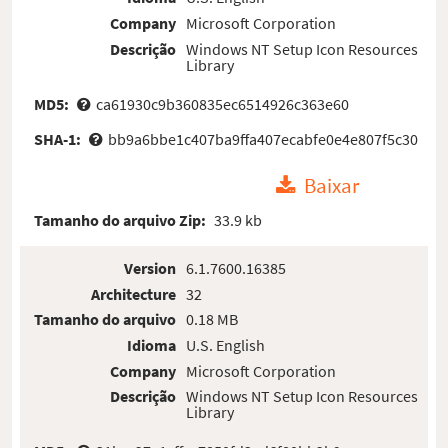
Company
Microsoft Corporation
Descrição
Windows NT Setup Icon Resources
Library
MD5:
ca61930c9b360835ec6514926c363e60
SHA-1:
bb9a6bbe1c407ba9ffa407ecabfe0e4e807f5c30
Baixar
Tamanho do arquivo Zip:
33.9 kb
Version
6.1.7600.16385
Architecture
32
Tamanho do arquivo
0.18 MB
Idioma
U.S. English
Company
Microsoft Corporation
Descrição
Windows NT Setup Icon Resources
Library