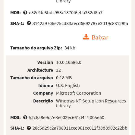
Library
MD5:
e52c9fe5bdc958c1870f6effa352d8b7
SHA-1:
3142a9706e25cd83aecd6692787e3d19c88128fa
Baixar
Tamanho do arquivo Zip:
34 kb
Version
10.0.10586.0
Architecture
32
Tamanho do arquivo
0.18 MB
Idioma
U.S. English
Company
Microsoft Corporation
Descrição
Windows NT Setup Icon Resources
Library
MD5:
52c6a8e9d7e8e002ec661d4f7f005ea0
SHA-1:
28c5d29c2a708911cce061ec012f38d8902c22bb