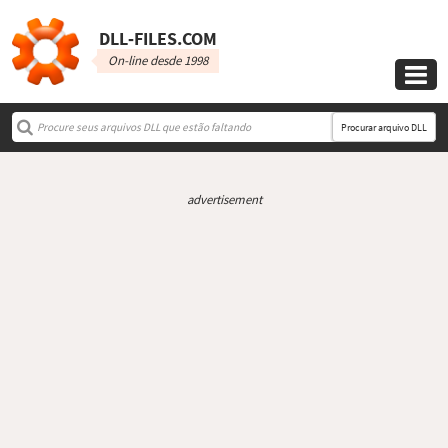
DLL‑FILES.COM
On-line desde 1998

Procurar arquivo DLL
advertisement