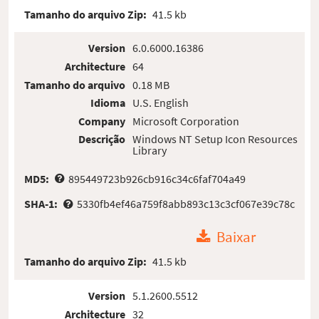
Tamanho do arquivo Zip:
41.5 kb
Version
6.0.6000.16386
Architecture
64
Tamanho do arquivo
0.18 MB
Idioma
U.S. English
Company
Microsoft Corporation
Descrição
Windows NT Setup Icon Resources
Library
MD5:
895449723b926cb916c34c6faf704a49
SHA-1:
5330fb4ef46a759f8abb893c13c3cf067e39c78c
Baixar
Tamanho do arquivo Zip:
41.5 kb
Version
5.1.2600.5512
Architecture
32