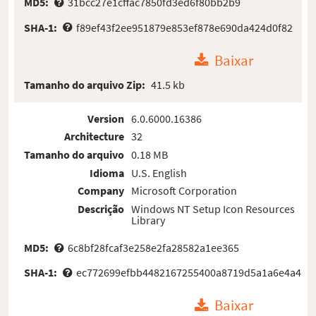
MD5:
31bcc27e1cffac7850fd3ed6f80bb2b9
SHA-1:
f89ef43f2ee951879e853ef878e690da424d0f82
Baixar
Tamanho do arquivo Zip:
41.5 kb
Version
6.0.6000.16386
Architecture
32
Tamanho do arquivo
0.18 MB
Idioma
U.S. English
Company
Microsoft Corporation
Descrição
Windows NT Setup Icon Resources
Library
MD5:
6c8bf28fcaf3e258e2fa28582a1ee365
SHA-1:
ec772699efbb4482167255400a8719d5a1a6e4a4
Baixar