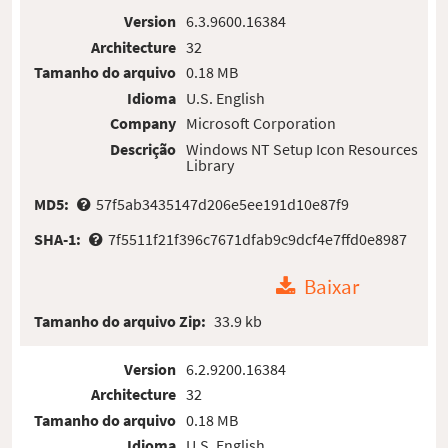
Version
6.3.9600.16384
Architecture
32
Tamanho do arquivo
0.18 MB
Idioma
U.S. English
Company
Microsoft Corporation
Descrição
Windows NT Setup Icon Resources
Library
MD5:
57f5ab3435147d206e5ee191d10e87f9
SHA-1:
7f5511f21f396c7671dfab9c9dcf4e7ffd0e8987
Baixar
Tamanho do arquivo Zip:
33.9 kb
Version
6.2.9200.16384
Architecture
32
Tamanho do arquivo
0.18 MB
Idioma
U.S. English