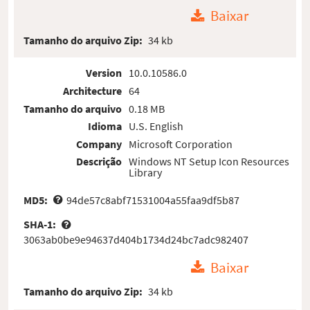
Baixar
Tamanho do arquivo Zip:
34 kb
Version
10.0.10586.0
Architecture
64
Tamanho do arquivo
0.18 MB
Idioma
U.S. English
Company
Microsoft Corporation
Descrição
Windows NT Setup Icon Resources
Library
MD5:
94de57c8abf71531004a55faa9df5b87
SHA-1:
3063ab0be9e94637d404b1734d24bc7adc982407
Baixar
Tamanho do arquivo Zip:
34 kb