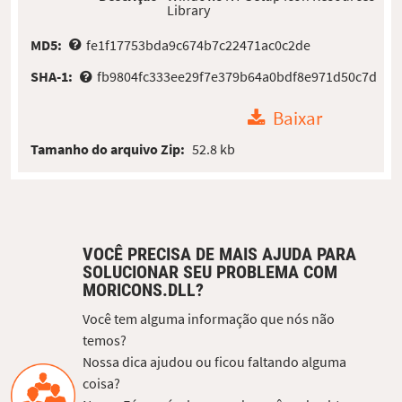
Library
MD5:
fe1f17753bda9c674b7c22471ac0c2de
SHA-1:
fb9804fc333ee29f7e379b64a0bdf8e971d50c7d
Baixar
Tamanho do arquivo Zip:
52.8 kb
VOCÊ PRECISA DE MAIS AJUDA PARA
SOLUCIONAR SEU PROBLEMA COM
MORICONS.DLL?
Você tem alguma informação que nós não
temos?
Nossa dica ajudou ou ficou faltando alguma
coisa?