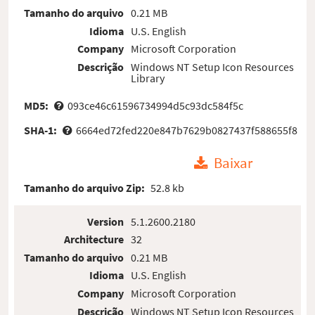
Tamanho do arquivo
0.21 MB
Idioma
U.S. English
Company
Microsoft Corporation
Descrição
Windows NT Setup Icon Resources
Library
MD5:
093ce46c61596734994d5c93dc584f5c
SHA-1:
6664ed72fed220e847b7629b0827437f588655f8
Baixar
Tamanho do arquivo Zip:
52.8 kb
Version
5.1.2600.2180
Architecture
32
Tamanho do arquivo
0.21 MB
Idioma
U.S. English
Company
Microsoft Corporation
Descrição
Windows NT Setup Icon Resources