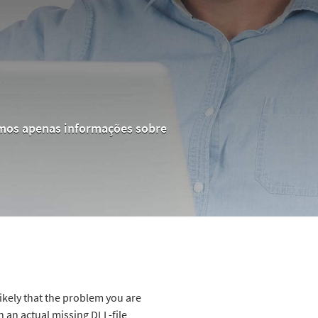
cemos apenas informações sobre
likely that the problem you are
 an actual missing DLL-file