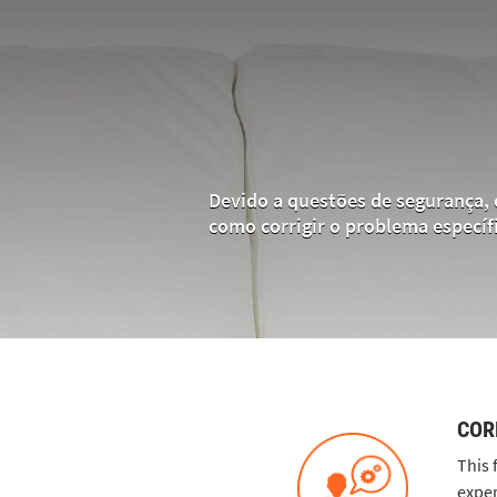
Devido a questões de segurança, 
como corrigir o problema específ
COR
This 
exper