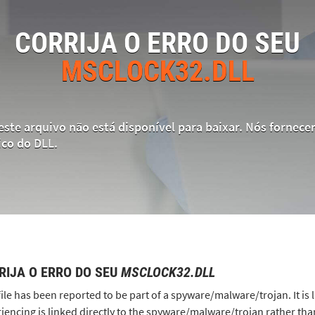
CORRIJA O ERRO DO SEU
MSCLOCK32.DLL
este arquivo não está disponível para baixar. Nós forne
ico do DLL.
RIJA O ERRO DO SEU
MSCLOCK32.DLL
file has been reported to be part of a spyware/malware/trojan. It is 
iencing is linked directly to the spyware/malware/trojan rather than