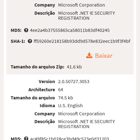
Company
Microsoft Corporation
Descrição
Microsoft .NET IE SECURITY
REGISTRATION
MD5:
4ee2a4b37555865ca58011b83df40245
SHA-1:
ff59260e218158b93dd9d578e832eec1b9f3f4bf
Baixar
Tamanho do arquivo Zip:
41.6 kb
Version
2.0.50727.3053
Architecture
64
Tamanho do arquivo
74.5 kb
Idioma
U.S. English
Company
Microsoft Corporation
Descrição
Microsoft .NET IE SECURITY
REGISTRATION
MD5:
ac49f85c1b028ce3bd49c523e0d31203