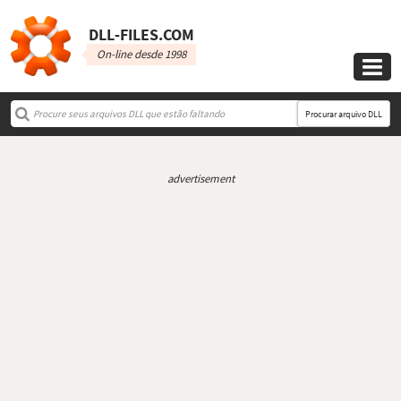
DLL‑FILES.COM
On-line desde 1998

Procurar arquivo DLL
advertisement