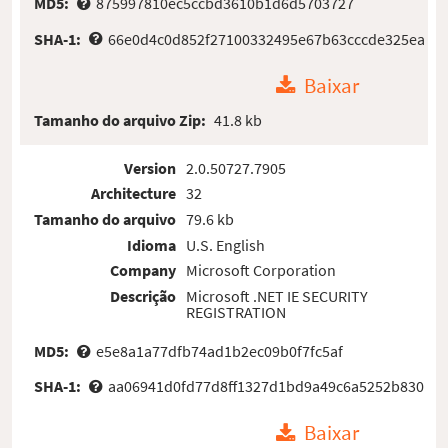
MD5:
875997810ec5ccbd3610b1d6d5703727
SHA-1:
66e0d4c0d852f27100332495e67b63cccde325ea
Baixar
Tamanho do arquivo Zip:
41.8 kb
Version
2.0.50727.7905
Architecture
32
Tamanho do arquivo
79.6 kb
Idioma
U.S. English
Company
Microsoft Corporation
Descrição
Microsoft .NET IE SECURITY
REGISTRATION
MD5:
e5e8a1a77dfb74ad1b2ec09b0f7fc5af
SHA-1:
aa06941d0fd77d8ff1327d1bd9a49c6a5252b830
Baixar