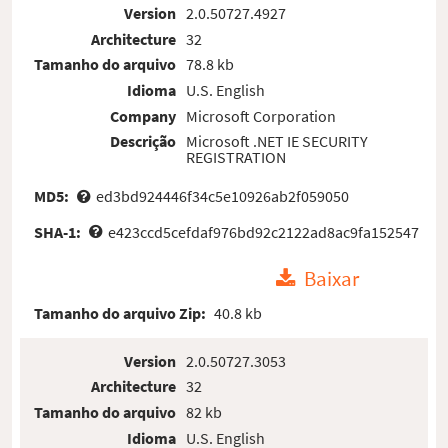
Version
2.0.50727.4927
Architecture
32
Tamanho do arquivo
78.8 kb
Idioma
U.S. English
Company
Microsoft Corporation
Descrição
Microsoft .NET IE SECURITY
REGISTRATION
MD5:
ed3bd924446f34c5e10926ab2f059050
SHA-1:
e423ccd5cefdaf976bd92c2122ad8ac9fa152547
Baixar
Tamanho do arquivo Zip:
40.8 kb
Version
2.0.50727.3053
Architecture
32
Tamanho do arquivo
82 kb
Idioma
U.S. English