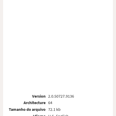
Version
2.0.50727.9136
Architecture
64
Tamanho do arquivo
72.1 kb
Idioma
U.S. English