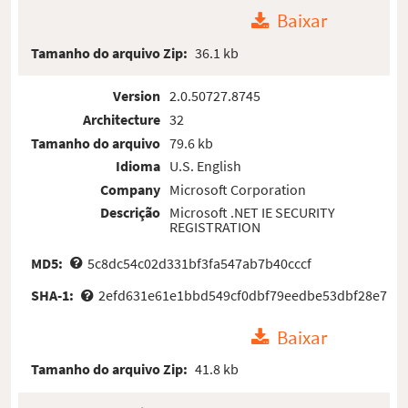
Baixar
Tamanho do arquivo Zip:
36.1 kb
Version
2.0.50727.8745
Architecture
32
Tamanho do arquivo
79.6 kb
Idioma
U.S. English
Company
Microsoft Corporation
Descrição
Microsoft .NET IE SECURITY
REGISTRATION
MD5:
5c8dc54c02d331bf3fa547ab7b40cccf
SHA-1:
2efd631e61e1bbd549cf0dbf79eedbe53dbf28e7
Baixar
Tamanho do arquivo Zip:
41.8 kb