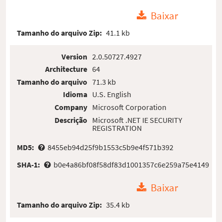
Baixar
Tamanho do arquivo Zip:
41.1 kb
Version
2.0.50727.4927
Architecture
64
Tamanho do arquivo
71.3 kb
Idioma
U.S. English
Company
Microsoft Corporation
Descrição
Microsoft .NET IE SECURITY
REGISTRATION
MD5:
8455eb94d25f9b1553c5b9e4f571b392
SHA-1:
b0e4a86bf08f58df83d1001357c6e259a75e4149
Baixar
Tamanho do arquivo Zip:
35.4 kb