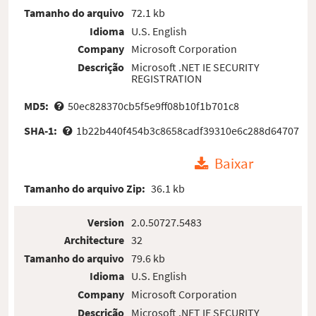
Tamanho do arquivo
72.1 kb
Idioma
U.S. English
Company
Microsoft Corporation
Descrição
Microsoft .NET IE SECURITY
REGISTRATION
MD5:
50ec828370cb5f5e9ff08b10f1b701c8
SHA-1:
1b22b440f454b3c8658cadf39310e6c288d64707
Baixar
Tamanho do arquivo Zip:
36.1 kb
Version
2.0.50727.5483
Architecture
32
Tamanho do arquivo
79.6 kb
Idioma
U.S. English
Company
Microsoft Corporation
Descrição
Microsoft .NET IE SECURITY