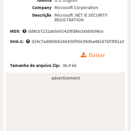
Company
Microsoft Corporation
Descrição
Microsoft .NET IE SECURITY
REGISTRATION
MD5:
dd8cb7232ab5691420fd86cb0deb98ce
SHA-1:
d24c7ad060b6266436f05639d6a482d7bf3f81a3
Baixar
Tamanho do arquivo Zip:
36.4 kb
advertisement