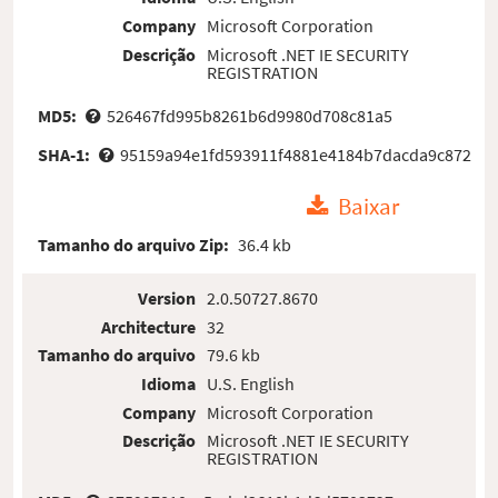
Company
Microsoft Corporation
Descrição
Microsoft .NET IE SECURITY
REGISTRATION
MD5:
526467fd995b8261b6d9980d708c81a5
SHA-1:
95159a94e1fd593911f4881e4184b7dacda9c872
Baixar
Tamanho do arquivo Zip:
36.4 kb
Version
2.0.50727.8670
Architecture
32
Tamanho do arquivo
79.6 kb
Idioma
U.S. English
Company
Microsoft Corporation
Descrição
Microsoft .NET IE SECURITY
REGISTRATION