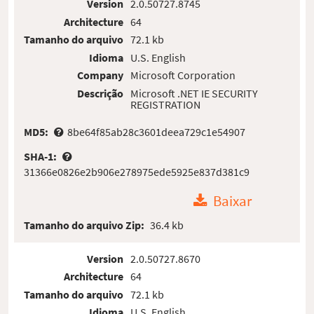
Version
2.0.50727.8745
Architecture
64
Tamanho do arquivo
72.1 kb
Idioma
U.S. English
Company
Microsoft Corporation
Descrição
Microsoft .NET IE SECURITY
REGISTRATION
MD5:
8be64f85ab28c3601deea729c1e54907
SHA-1:
31366e0826e2b906e278975ede5925e837d381c9
Baixar
Tamanho do arquivo Zip:
36.4 kb
Version
2.0.50727.8670
Architecture
64
Tamanho do arquivo
72.1 kb
Idioma
U.S. English