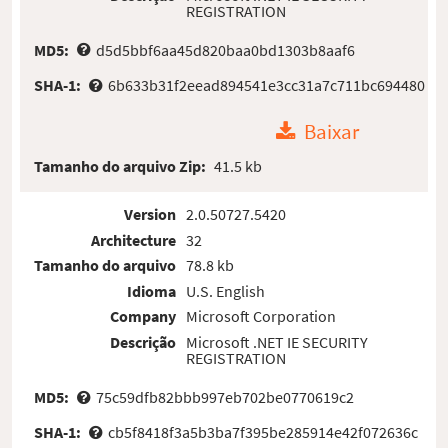
REGISTRATION
MD5:
d5d5bbf6aa45d820baa0bd1303b8aaf6
SHA-1:
6b633b31f2eead894541e3cc31a7c711bc694480
Baixar
Tamanho do arquivo Zip:
41.5 kb
Version
2.0.50727.5420
Architecture
32
Tamanho do arquivo
78.8 kb
Idioma
U.S. English
Company
Microsoft Corporation
Descrição
Microsoft .NET IE SECURITY
REGISTRATION
MD5:
75c59dfb82bbb997eb702be0770619c2
SHA-1:
cb5f8418f3a5b3ba7f395be285914e42f072636c