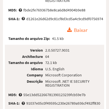
REGISTRATION
MD5:
fbde2fe769367b8e8ca6d8d4904b9e88
SHA-1:
d1261e26d62d9c81cf8d3cd5a4c9cd9df0756974
Baixar
Tamanho do arquivo Zip:
41.5 kb
Version
2.0.50727.9031
Architecture
64
Tamanho do arquivo
72.1 kb
Idioma
U.S. English
Company
Microsoft Corporation
Descrição
Microsoft .NET IE SECURITY
REGISTRATION
MD5:
55e13dd52266781390123239fcb59e7b
SHA-1:
91037e05c0f49595c230e26789a936cf492ff830