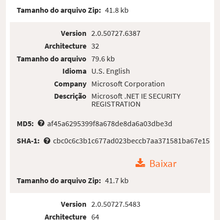
Tamanho do arquivo Zip:
41.8 kb
Version
2.0.50727.6387
Architecture
32
Tamanho do arquivo
79.6 kb
Idioma
U.S. English
Company
Microsoft Corporation
Descrição
Microsoft .NET IE SECURITY
REGISTRATION
MD5:
af45a6295399f8a678de8da6a03dbe3d
SHA-1:
cbc0c6c3b1c677ad023beccb7aa371581ba67e15
Baixar
Tamanho do arquivo Zip:
41.7 kb
Version
2.0.50727.5483
Architecture
64