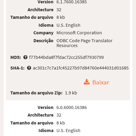
Version
6.1.7600.16385
Architecture
32
Tamanho do arquivo
8 kb
Idioma
U.S. English
Company
Microsoft Corporation
Descrição
ODBC Code Page Translator
Resources
MD5:
f77b44bda8f7fdac72cc255df7930799
SHA-1:
ac301c7c7a1fc45227b97d84760e444031d01685
Baixar
Tamanho do arquivo Zip:
1.9 kb
Version
6.0.6000.16386
Architecture
32
Tamanho do arquivo
8 kb
Idioma
U.S. English