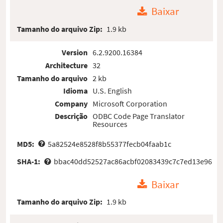
Baixar
Tamanho do arquivo Zip:
1.9 kb
Version
6.2.9200.16384
Architecture
32
Tamanho do arquivo
2 kb
Idioma
U.S. English
Company
Microsoft Corporation
Descrição
ODBC Code Page Translator
Resources
MD5:
5a82524e8528f8b55377fecb04faab1c
SHA-1:
bbac40dd52527ac86acbf02083439c7c7ed13e96
Baixar
Tamanho do arquivo Zip:
1.9 kb