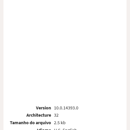
Version
10.0.14393.0
Architecture
32
Tamanho do arquivo
2.5 kb
Idioma
U.S. English