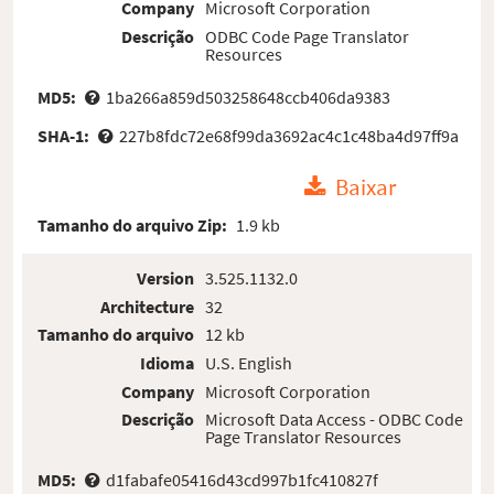
Company
Microsoft Corporation
Descrição
ODBC Code Page Translator
Resources
MD5:
1ba266a859d503258648ccb406da9383
SHA-1:
227b8fdc72e68f99da3692ac4c1c48ba4d97ff9a
Baixar
Tamanho do arquivo Zip:
1.9 kb
Version
3.525.1132.0
Architecture
32
Tamanho do arquivo
12 kb
Idioma
U.S. English
Company
Microsoft Corporation
Descrição
Microsoft Data Access - ODBC Code
Page Translator Resources
MD5:
d1fabafe05416d43cd997b1fc410827f