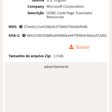
Company
Microsoft Corporation
Descrição
ODBC Code Page Translator
Resources
MD5:
57ee6111e410824c5758647420defed6
SHA-1:
8661038192885a04d86ba447f69b9c68a1d72d0c
Baixar
Tamanho do arquivo Zip:
1.9 kb
advertisement