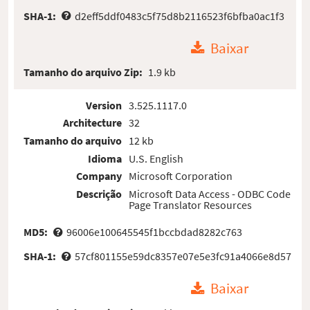
SHA-1:
d2eff5ddf0483c5f75d8b2116523f6bfba0ac1f3
Baixar
Tamanho do arquivo Zip:
1.9 kb
Version
3.525.1117.0
Architecture
32
Tamanho do arquivo
12 kb
Idioma
U.S. English
Company
Microsoft Corporation
Descrição
Microsoft Data Access - ODBC Code
Page Translator Resources
MD5:
96006e100645545f1bccbdad8282c763
SHA-1:
57cf801155e59dc8357e07e5e3fc91a4066e8d57
Baixar