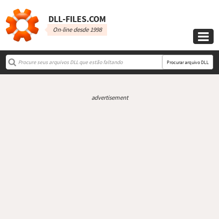
DLL‑FILES.COM
On-line desde 1998

Procurar arquivo DLL
advertisement