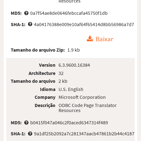
Resources
MD5:
0a7f54ae8de0646febccafa45750f1db
SHA-1:
4a04176388e009e10af64f65414d8bb56986a7d7
Baixar
Tamanho do arquivo Zip:
1.9 kb
Version
6.3.9600.16384
Architecture
32
Tamanho do arquivo
2 kb
Idioma
U.S. English
Company
Microsoft Corporation
Descrição
ODBC Code Page Translator
Resources
MD5:
b0415f047a046c2f0aced6347314f489
SHA-1:
9a1df25b2092a7c281347aacb47861b2b44c4187