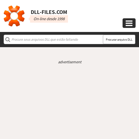
DLL‑FILES.COM
On-line desde 1998

Procurar arquivo DLL
advertisement