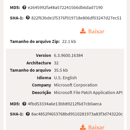
MD5:
e2645992fa48a5722415b6db6dad7190
SHA-1:
822f63bde1f5376f919718e806df03247d27ec51
Baixar
Tamanho do arquivo Zip:
22.1 kb
Version
6.3.9600.16384
Architecture
32
Tamanho do arquivo
35.5 kb
Idioma
U.S. English
Company
Microsoft Corporation
Descrição
Microsoft File Patch Application API
MD5:
4fbd53334a6e13bb89212f6d7cb0aeca
SHA-1:
8ac4852f4653768bd9510281973a83f3d743220c
Baixar