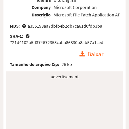
Company
Microsoft Corporation
Descrição
Microsoft File Patch Application API
MD5:
a355198aa7dbfb4b2db7ca61d0fdb3ba
SHA-1:
721d4102b5d374672353caba86830b8ab57a1ced
Baixar
Tamanho do arquivo Zip:
26 kb
advertisement