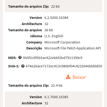
Tamanho do arquivo Zip:
22 kb
Version
6.2.9200.16384
Architecture
32
Tamanho do arquivo
36 kb
Idioma
U.S. English
Company
Microsoft Corporation
Descrição
Microsoft File Patch Application API
MD5:
950f2c9f5b5ac422ebbf2bd7911399c9
SHA-1:
674e26ace7172ec413c986bf04c421b04ddd0d50
Baixar
Tamanho do arquivo Zip:
22.4 kb
Version
6.1.7600.16385
Architecture
32