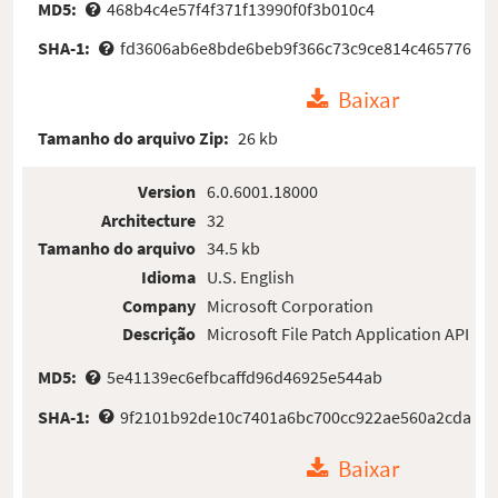
MD5:
468b4c4e57f4f371f13990f0f3b010c4
SHA-1:
fd3606ab6e8bde6beb9f366c73c9ce814c465776
Baixar
Tamanho do arquivo Zip:
26 kb
Version
6.0.6001.18000
Architecture
32
Tamanho do arquivo
34.5 kb
Idioma
U.S. English
Company
Microsoft Corporation
Descrição
Microsoft File Patch Application API
MD5:
5e41139ec6efbcaffd96d46925e544ab
SHA-1:
9f2101b92de10c7401a6bc700cc922ae560a2cda
Baixar