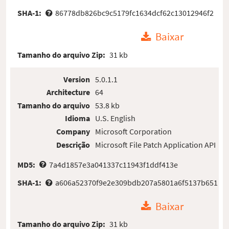
SHA-1:
86778db826bc9c5179fc1634dcf62c13012946f2
Baixar
Tamanho do arquivo Zip:
31 kb
Version
5.0.1.1
Architecture
64
Tamanho do arquivo
53.8 kb
Idioma
U.S. English
Company
Microsoft Corporation
Descrição
Microsoft File Patch Application API
MD5:
7a4d1857e3a041337c11943f1ddf413e
SHA-1:
a606a52370f9e2e309bdb207a5801a6f5137b651
Baixar
Tamanho do arquivo Zip:
31 kb