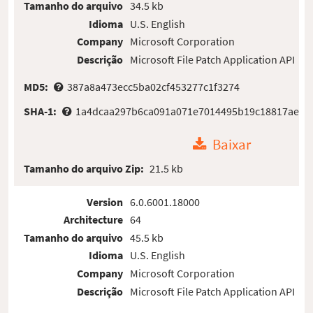
Tamanho do arquivo
34.5 kb
Idioma
U.S. English
Company
Microsoft Corporation
Descrição
Microsoft File Patch Application API
MD5:
387a8a473ecc5ba02cf453277c1f3274
SHA-1:
1a4dcaa297b6ca091a071e7014495b19c18817ae
Baixar
Tamanho do arquivo Zip:
21.5 kb
Version
6.0.6001.18000
Architecture
64
Tamanho do arquivo
45.5 kb
Idioma
U.S. English
Company
Microsoft Corporation
Descrição
Microsoft File Patch Application API