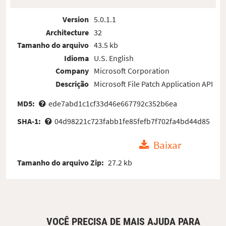
Version
5.0.1.1
Architecture
32
Tamanho do arquivo
43.5 kb
Idioma
U.S. English
Company
Microsoft Corporation
Descrição
Microsoft File Patch Application API
MD5:
ede7abd1c1cf33d46e667792c352b6ea
SHA-1:
04d98221c723fabb1fe85fefb7f702fa4bd44d85
Baixar
Tamanho do arquivo Zip:
27.2 kb
VOCÊ PRECISA DE MAIS AJUDA PARA