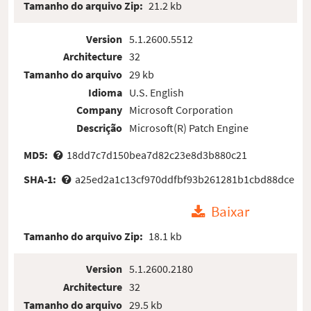
Tamanho do arquivo Zip:
21.2 kb
Version
5.1.2600.5512
Architecture
32
Tamanho do arquivo
29 kb
Idioma
U.S. English
Company
Microsoft Corporation
Descrição
Microsoft(R) Patch Engine
MD5:
18dd7c7d150bea7d82c23e8d3b880c21
SHA-1:
a25ed2a1c13cf970ddfbf93b261281b1cbd88dce
Baixar
Tamanho do arquivo Zip:
18.1 kb
Version
5.1.2600.2180
Architecture
32
Tamanho do arquivo
29.5 kb