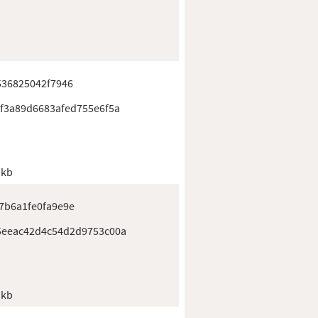
536825042f7946
bf3a89d6683afed755e6f5a
 kb
7b6a1fe0fa9e9e
5eeac42d4c54d2d9753c00a
 kb