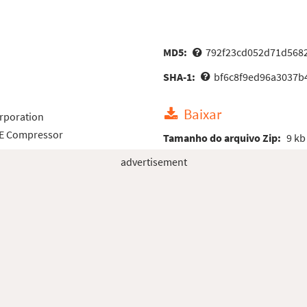
MD5:
792f23cd052d71d5682
SHA-1:
bf6c8f9ed96a3037b
Baixar
rporation
LE Compressor
Tamanho do arquivo Zip:
9 kb
advertisement