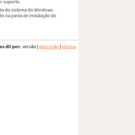
r suporte.
sta do sistema do Windows.
do na pasta de instalação do
os dll por:
versão
|
descrição
|
idioma