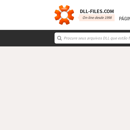
DLL‑FILES.COM
On-line desde 1998
PÁGI