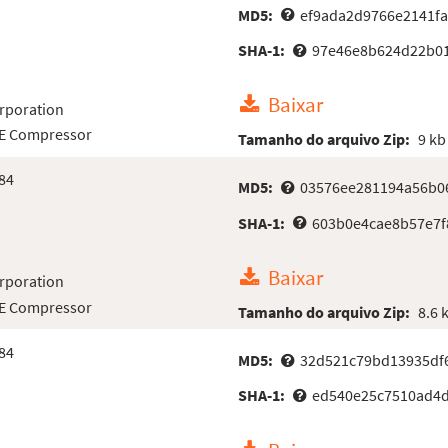
MD5:
ef9ada2d9766e2141f
SHA-1:
97e46e8b624d22b01
Baixar
rporation
LE Compressor
Tamanho do arquivo Zip:
9 kb
84
MD5:
03576ee281194a56b0
SHA-1:
603b0e4cae8b57e7
Baixar
rporation
LE Compressor
Tamanho do arquivo Zip:
8.6 
84
MD5:
32d521c79bd13935df6
SHA-1:
ed540e25c7510ad4d