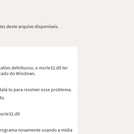
tes deste arquivo disponíveis.
tivo defeituoso, o msrle32.dll ter
ficado do Windows.
alá-lo para resolver esse problema.
do.
srle32.dll
o programa novamente usando a mídia