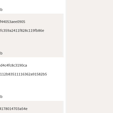
kb
f44053aee0905
fc359a2411f828c119fb86e
kb
d4c4fc8c3190ca
6112b83511116362a91582b5
kb
4178014703a54e