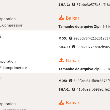
SHA-1:
37bbe3e575c8bff18
Baixar
rporation
LE Compressor
Tamanho do arquivo Zip:
9.3 
2
MD5:
ee33d78f42152019c37
SHA-1:
63b69927c3c02b905
Baixar
rporation
LE-komprimerare
Tamanho do arquivo Zip:
6.9 
0
MD5:
3a9f0ea31df09c3375
SHA-1:
41b6ce8fb598e2ffe
Baixar
rporation
LE-komprimerare