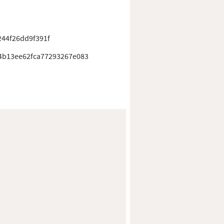
44f26dd9f391f
4b13ee62fca77293267e083