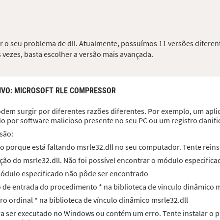
er o seu problema de dll. Atualmente, possuímos 11 versões diferen
 vezes, basta escolher a versão mais avançada.
IVO
: MICROSOFT RLE COMPRESSOR
dem surgir por diferentes razões diferentes. Por exemplo, um aplica
do por software malicioso presente no seu PC ou um registro dani
são:
o porque está faltando msrle32.dll no seu computador. Tente reinst
ão do msrle32.dll. Não foi possível encontrar o módulo especifica
 módulo especificado não pôde ser encontrado
to de entrada do procedimento * na biblioteca de vinculo dinâmico m
ro ordinal * na biblioteca de vínculo dinâmico msrle32.dll
ara ser executado no Windows ou contém um erro. Tente instalar 