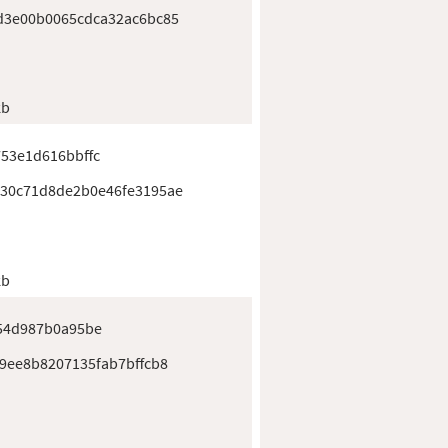
d3e00b0065cdca32ac6bc85
kb
53e1d616bbffc
30c71d8de2b0e46fe3195ae
kb
f54d987b0a95be
29ee8b8207135fab7bffcb8