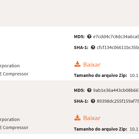
MD5:
e7cdd4c7c8dc34a6ca
SHA-1:
cfcf134c06611bc35
Baixar
rporation
LE Compressor
Tamanho do arquivo Zip:
10.1
MD5:
9ab1e36a443cb08b66
SHA-1:
89398dc255f159af7
Baixar
rporation
LE Compressor
Tamanho do arquivo Zip:
10.1