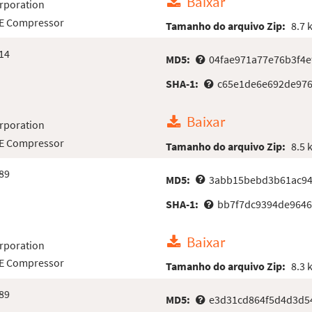
Baixar
rporation
LE Compressor
Tamanho do arquivo Zip:
8.7 
14
MD5:
04fae971a77e76b3f4e
SHA-1:
c65e1de6e692de976
Baixar
rporation
LE Compressor
Tamanho do arquivo Zip:
8.5 
89
MD5:
3abb15bebd3b61ac94
SHA-1:
bb7f7dc9394de964
Baixar
rporation
LE Compressor
Tamanho do arquivo Zip:
8.3 
89
MD5:
e3d31cd864f5d4d3d5