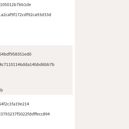
a105012b7bb1de
a2caf9f172cdf92ca93d33d
64bdf958351ed0
f8c71101146dda14bbd6bb7b
kb
4f2c1fa19e214
3793237f5022fddffecc894