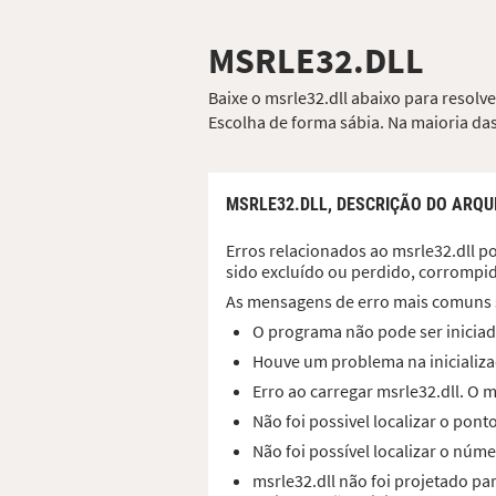
MSRLE32.DLL
Baixe o msrle32.dll abaixo para resolv
Escolha de forma sábia. Na maioria das
MSRLE32.DLL,
DESCRIÇÃO DO ARQU
Erros relacionados ao msrle32.dll po
sido excluído ou perdido, corrompi
As mensagens de erro mais comuns 
O programa não pode ser iniciad
Houve um problema na inicializaç
Erro ao carregar msrle32.dll. O
Não foi possivel localizar o pon
Não foi possível localizar o núme
msrle32.dll não foi projetado p