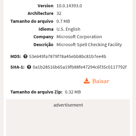
Version
10.0.14393.0
Architecture
32
Tamanho do arquivo
0.7 MB
Idioma
U.S. English
Company
Microsoft Corporation
Descrição
Microsoft Spell Checking Facility
MD5:
53e649fa7879f78a45ebb8bc81b7ee4b
SHA-1:
0a1b28516b65a19fb88fe47294c6f35c0117792f
Baixar
Tamanho do arquivo Zip:
0.32 MB
advertisement