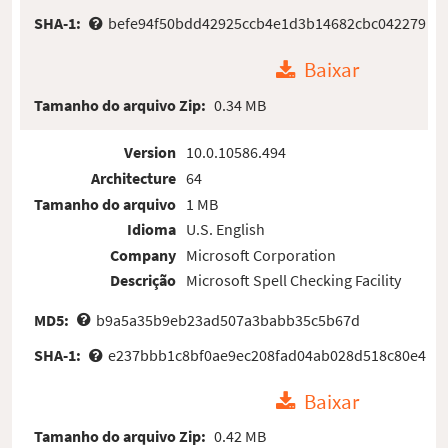
SHA-1:
befe94f50bdd42925ccb4e1d3b14682cbc042279
Baixar
Tamanho do arquivo Zip:
0.34 MB
Version
10.0.10586.494
Architecture
64
Tamanho do arquivo
1 MB
Idioma
U.S. English
Company
Microsoft Corporation
Descrição
Microsoft Spell Checking Facility
MD5:
b9a5a35b9eb23ad507a3babb35c5b67d
SHA-1:
e237bbb1c8bf0ae9ec208fad04ab028d518c80e4
Baixar
Tamanho do arquivo Zip:
0.42 MB