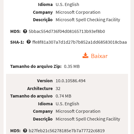
Idioma
U.S. English
Company
Microsoft Corporation
Descrição
Microsoft Spell Checking Facility
MD5:
5bbac554d736f04d08165713b93ef8b0
SHA-1:
ffe8f81a307a7d1d27b7b852a1dd68583018cbaa
Baixar
Tamanho do arquivo Zip:
0.35 MB
Version
10.0.10586.494
Architecture
32
Tamanho do arquivo
0.74 MB
Idioma
U.S. English
Company
Microsoft Corporation
Descrição
Microsoft Spell Checking Facility
MD5:
b27feb21c56278185e7b7a77722c6819