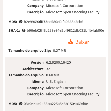
Company
Microsoft Corporation
Descrição
Microsoft Spell Checking Facility
MD5:
b2e99690fff73ee580efafa0663c2cb6
SHA-1:
b96eb02ff9b258e84e2bf9812db031bffb4ab90e
Baixar
Tamanho do arquivo Zip:
0.27 MB
Version
6.2.9200.16420
Architecture
32
Tamanho do arquivo
0.68 MB
Idioma
U.S. English
Company
Microsoft Corporation
Descrição
Microsoft Spell Checking Facility
MD5:
03e044ac9b55ba225a543b1504a69d8e