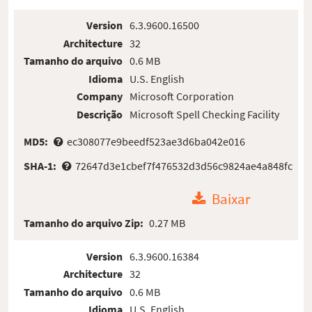
Version
6.3.9600.16500
Architecture
32
Tamanho do arquivo
0.6 MB
Idioma
U.S. English
Company
Microsoft Corporation
Descrição
Microsoft Spell Checking Facility
MD5:
ec308077e9beedf523ae3d6ba042e016
SHA-1:
72647d3e1cbef7f476532d3d56c9824ae4a848fc
Baixar
Tamanho do arquivo Zip:
0.27 MB
Version
6.3.9600.16384
Architecture
32
Tamanho do arquivo
0.6 MB
Idioma
U.S. English