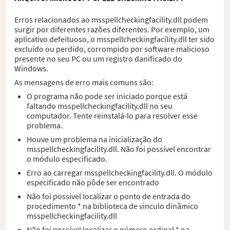
Erros relacionados ao msspellcheckingfacility.dll podem
surgir por diferentes razões diferentes. Por exemplo, um
aplicativo defeituoso, o msspellcheckingfacility.dll ter sido
excluído ou perdido, corrompido por software malicioso
presente no seu PC ou um registro danificado do
Windows.
As mensagens de erro mais comuns são:
O programa não pode ser iniciado porque está
faltando msspellcheckingfacility.dll no seu
computador. Tente reinstalá-lo para resolver esse
problema.
Houve um problema na inicialização do
msspellcheckingfacility.dll. Não foi possível encontrar
o módulo especificado.
Erro ao carregar msspellcheckingfacility.dll. O módulo
especificado não pôde ser encontrado
Não foi possivel localizar o ponto de entrada do
procedimento * na biblioteca de vinculo dinâmico
msspellcheckingfacility.dll
Não foi possível localizar o número ordinal * na