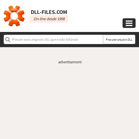
DLL‑FILES.COM
On-line desde 1998

Procurar arquivo DLL
advertisement