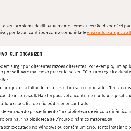
er o seu problema de dll. Atualmente, temos 1 versão disponível par
quivo, por favor, contribua com a comunidade
enviando o arquivo .dl
UIVO
: CLIP ORGANIZER
dem surgir por diferentes razões diferentes. Por exemplo, um aplic
do por software malicioso presente no seu PC ou um registro dani
são:
o porque está faltando mstores.dll no seu computador. Tente reinst
ão do mstores.dll. Não foi possível encontrar o módulo especifica
 módulo especificado não pôde ser encontrado
to de entrada do procedimento * na biblioteca de vinculo dinâmico m
ro ordinal * na biblioteca de vínculo dinâmico mstores.dll
ara ser executado no Windows ou contém um erro. Tente instalar 