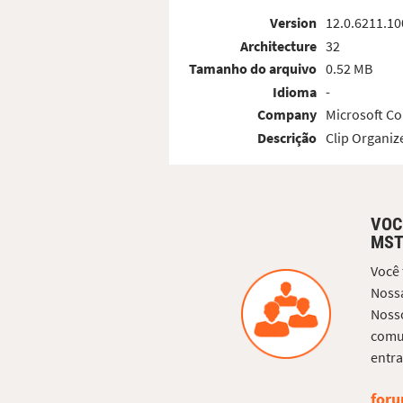
Version
12.0.6211.10
Architecture
32
Tamanho do arquivo
0.52 MB
Idioma
-
Company
Microsoft Co
Descrição
Clip Organiz
VOC
MST
Você
Nossa
Nosso
comun
entra
foru