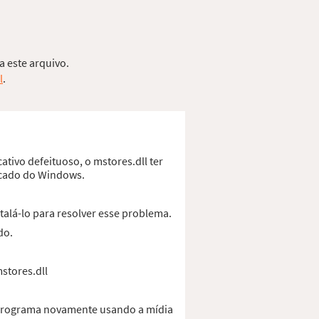
a este arquivo.
l
.
ativo defeituoso, o mstores.dll ter
ficado do Windows.
alá-lo para resolver esse problema.
do.
stores.dll
o programa novamente usando a mídia