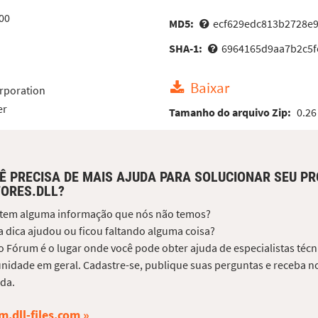
00
MD5:
ecf629edc813b2728e
SHA-1:
6964165d9aa7b2c5f
Baixar
rporation
er
Tamanho do arquivo Zip:
0.26
Ê PRECISA DE MAIS AJUDA PARA SOLUCIONAR SEU P
ORES.DLL?
 tem alguma informação que nós não temos?
 dica ajudou ou ficou faltando alguma coisa?
 Fórum é o lugar onde você pode obter ajuda de especialistas técni
idade em geral. Cadastre-se, publique suas perguntas e receba no
da.
m.dll-files.com