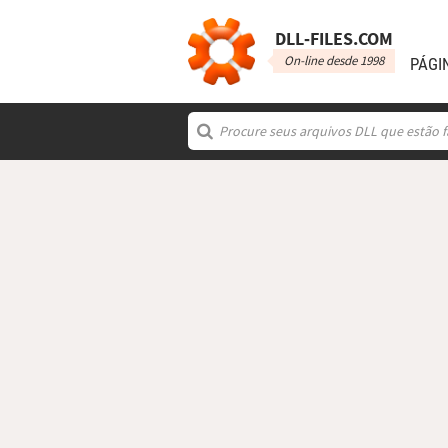
DLL‑FILES.COM
On-line desde 1998
PÁGI