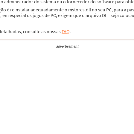
e o administrador do sistema ou o fornecedor do software para obte
ção é reinstalar adequadamente o mstores.dll no seu PC, para a p
 em especial os jogos de PC, exigem que o arquivo DLL seja coloca
 detalhadas, consulte as nossas
FAQ
.
advertisement