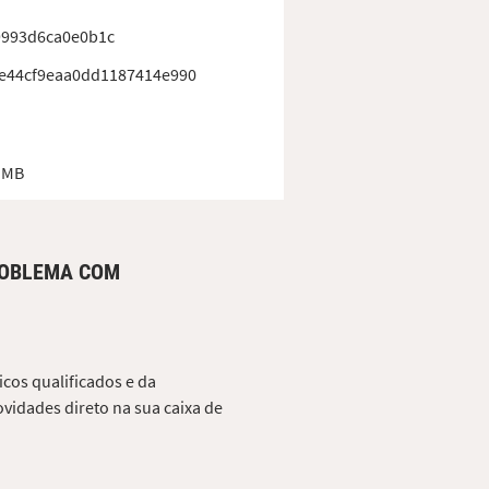
9993d6ca0e0b1c
e44cf9eaa0dd1187414e990
 MB
ROBLEMA COM
cos qualificados e da
vidades direto na sua caixa de