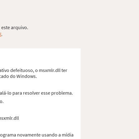
 este arquivo.
l
.
tivo defeituoso, o msxmlr.dll ter
ficado do Windows.
alá-lo para resolver esse problema.
o.
msxmlr.dll
 programa novamente usando a mídia