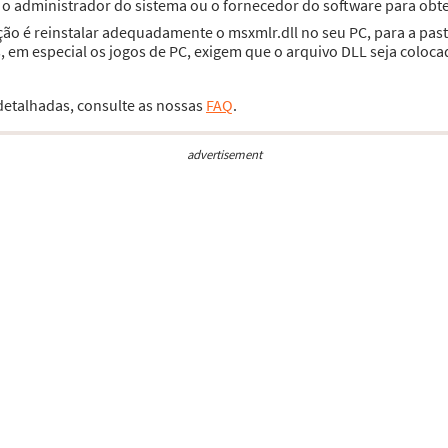
e o administrador do sistema ou o fornecedor do software para obte
ção é reinstalar adequadamente o msxmlr.dll no seu PC, para a pa
 em especial os jogos de PC, exigem que o arquivo DLL seja coloca
 detalhadas, consulte as nossas
FAQ
.
advertisement