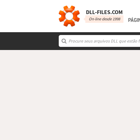
DLL‑FILES.COM
On-line desde 1998
PÁGI