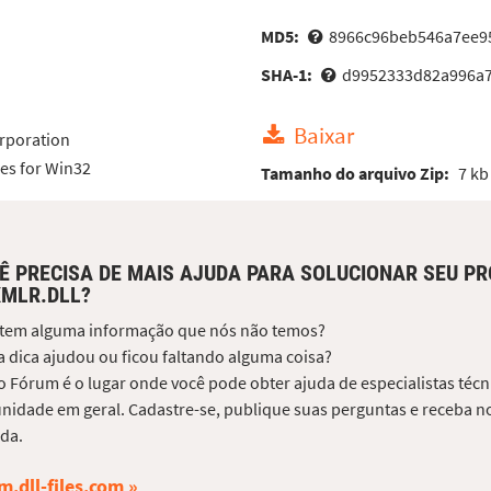
MD5:
8966c96beb546a7ee9
SHA-1:
d9952333d82a996a
Baixar
rporation
es for Win32
Tamanho do arquivo Zip:
7 kb
Ê PRECISA DE MAIS AJUDA PARA SOLUCIONAR SEU P
MLR.DLL?
 tem alguma informação que nós não temos?
 dica ajudou ou ficou faltando alguma coisa?
 Fórum é o lugar onde você pode obter ajuda de especialistas técni
idade em geral. Cadastre-se, publique suas perguntas e receba no
da.
m.dll-files.com