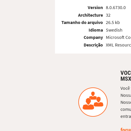
Version
8.0.6730.0
Architecture
32
Tamanho do arquivo
26.5 kb
Idioma
Swedish
Company
Microsoft Co
Descrição
XML Resourc
VOC
MSX
Você
Nossa
Nosso
comun
entra
foru