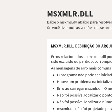
MSXMLR.DLL
Baixe o msxmlr.dll abaixo para resolve
Se você tiver outras versões desse ar
MSXMLR.DLL,
DESCRIÇÃO DO ARQU
Erros relacionados ao msxmlr.dll pod
sido excluído ou perdido, corrompi
As mensagens de erro mais comuns 
O programa não pode ser iniciad
Houve um problema na inicializaç
Erro ao carregar msxmlr.dll. O 
Não foi possivel localizar o pon
Não foi possível localizar o núme
msxmlr.dll não foi projetado pa