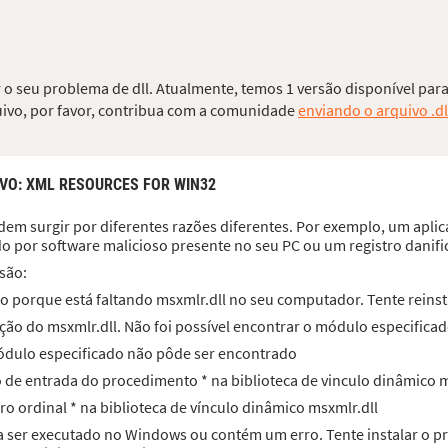
r o seu problema de dll. Atualmente, temos 1 versão disponível para
quivo, por favor, contribua com a comunidade
enviando o arquivo .dl
IVO
: XML RESOURCES FOR WIN32
em surgir por diferentes razões diferentes. Por exemplo, um aplica
do por software malicioso presente no seu PC ou um registro dani
são:
o porque está faltando msxmlr.dll no seu computador. Tente reinst
ão do msxmlr.dll. Não foi possível encontrar o módulo especificad
módulo especificado não pôde ser encontrado
to de entrada do procedimento * na biblioteca de vinculo dinâmico 
ro ordinal * na biblioteca de vínculo dinâmico msxmlr.dll
ra ser executado no Windows ou contém um erro. Tente instalar o