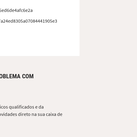
5ed6de4afc6e2a
7a24ed8305a07084441905e3
ROBLEMA COM
cos qualificados e da
vidades direto na sua caixa de