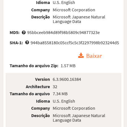
Idioma
U.S. English
Company
Microsoft Corporation
Descrição
Microsoft Japanese Natural
Language Data
MD5:
95bbceeb984d89f98b5809c94877323e
SHA-1:
944ba8558180c05ccf5c5c3f2297998b923244d5
Baixar
Tamanho do arquivo Zip:
1.57 MB
Version
6.3.9600.16384
Architecture
32
Tamanho do arquivo
7.34 MB
Idioma
U.S. English
Company
Microsoft Corporation
Descrição
Microsoft Japanese Natural
Language Data