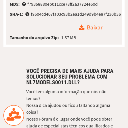
MD5:
f79358880eb011cce78ff2a37724e50d
SHA-1:
f9504cd407fa03c93b2ea1d249d9b4e87f230b36
Baixar
Tamanho do arquivo Zip:
1.57 MB
VOCÊ PRECISA DE MAIS AJUDA PARA
SOLUCIONAR SEU PROBLEMA COM
NL7MODELS0011.DLL?
Você tem alguma informação que nós não
temos?
Nossa dica ajudou ou ficou faltando alguma
coisa?
Nosso Fórum é o lugar onde você pode obter
ajuda de especialistas técnicos qualificados e