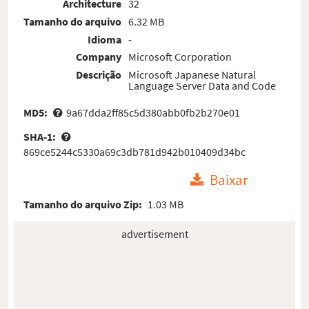
Architecture
32
Tamanho do arquivo
6.32 MB
Idioma
-
Company
Microsoft Corporation
Descrição
Microsoft Japanese Natural
Language Server Data and Code
MD5:
9a67dda2ff85c5d380abb0fb2b270e01
SHA-1:
869ce5244c5330a69c3db781d942b010409d34bc
Baixar
Tamanho do arquivo Zip:
1.03 MB
advertisement