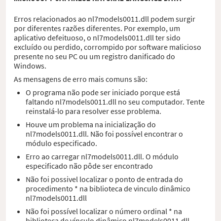
Erros relacionados ao nl7models0011.dll podem surgir
por diferentes razões diferentes. Por exemplo, um
aplicativo defeituoso, o nl7models0011.dll ter sido
excluído ou perdido, corrompido por software malicioso
presente no seu PC ou um registro danificado do
Windows.
As mensagens de erro mais comuns são:
O programa não pode ser iniciado porque está
faltando nl7models0011.dll no seu computador. Tente
reinstalá-lo para resolver esse problema.
Houve um problema na inicialização do
nl7models0011.dll. Não foi possível encontrar o
módulo especificado.
Erro ao carregar nl7models0011.dll. O módulo
especificado não pôde ser encontrado
Não foi possivel localizar o ponto de entrada do
procedimento * na biblioteca de vinculo dinâmico
nl7models0011.dll
Não foi possível localizar o número ordinal * na
biblioteca de vínculo dinâmico nl7models0011.dll