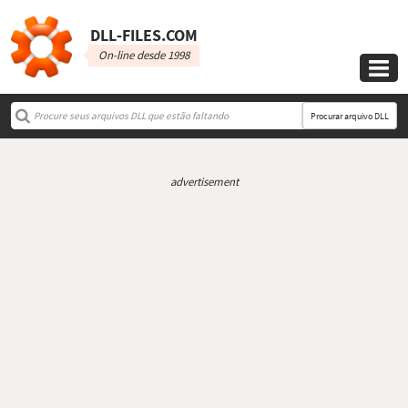
DLL‑FILES.COM
On-line desde 1998

Procurar arquivo DLL
advertisement