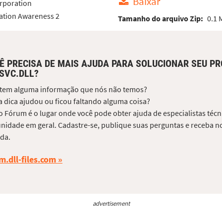
Baixar
rporation
ation Awareness 2
Tamanho do arquivo Zip:
0.1 
Ê PRECISA DE MAIS AJUDA PARA SOLUCIONAR SEU P
SVC.DLL?
 tem alguma informação que nós não temos?
 dica ajudou ou ficou faltando alguma coisa?
 Fórum é o lugar onde você pode obter ajuda de especialistas técni
idade em geral. Cadastre-se, publique suas perguntas e receba no
da.
m.dll-files.com
advertisement