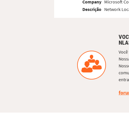
Company
Microsoft Co
Descrição
Network Loc
VOC
NLA
Você
Nossa
Nosso
comun
entra
foru