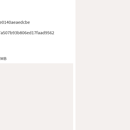
9e0140aeaedcbe
7a507b93b806ed17faad9562
 MB