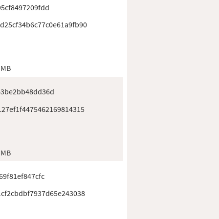
5cf8497209fdd
d25cf34b6c77c0e61a9fb90
 MB
43be2bb48dd36d
127ef1f4475462169814315
 MB
69f81ef847cfc
1cf2cbdbf7937d65e243038