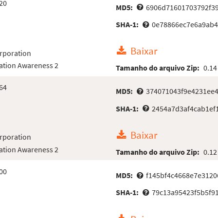
20
MD5:
6906d71601703792f39
SHA-1:
0e78866ec7e6a9ab4
Baixar
rporation
ation Awareness 2
Tamanho do arquivo Zip:
0.14
64
MD5:
374071043f9e4231ee
SHA-1:
2454a7d3af4cab1ef
Baixar
rporation
ation Awareness 2
Tamanho do arquivo Zip:
0.12
00
MD5:
f145bf4c4668e7e3120
SHA-1:
79c13a95423f5b5f9