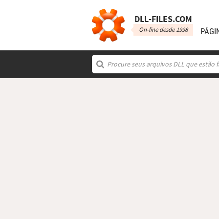
DLL‑FILES.COM
On-line desde 1998
PÁGI