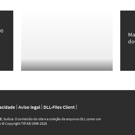
00
Ma
do
vacidade
Aviso legal
DLL-Files Client
AB, Suécia. O conteúdo do site e a coleção de arquivos DLL como um
ão © Copyright Tilf AB 1998-2026