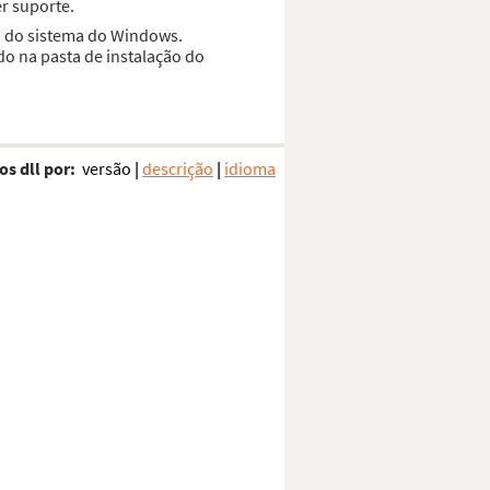
r suporte.
ta do sistema do Windows.
do na pasta de instalação do
os dll por:
versão
|
descrição
|
idioma