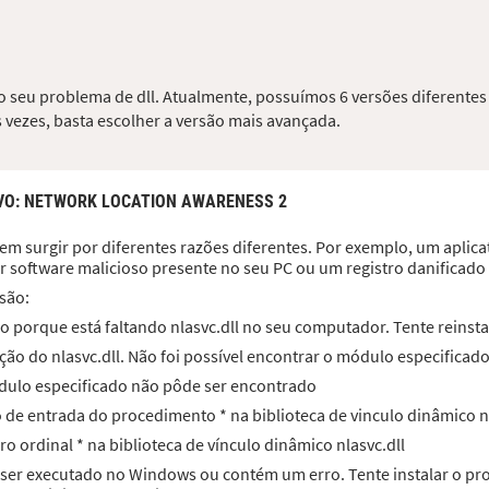
r o seu problema de dll. Atualmente, possuímos 6 versões diferentes
 vezes, basta escolher a versão mais avançada.
VO
: NETWORK LOCATION AWARENESS 2
em surgir por diferentes razões diferentes. Por exemplo, um aplicati
r software malicioso presente no seu PC ou um registro danificad
são:
 porque está faltando nlasvc.dll no seu computador. Tente reinsta
ão do nlasvc.dll. Não foi possível encontrar o módulo especificado
módulo especificado não pôde ser encontrado
to de entrada do procedimento * na biblioteca de vinculo dinâmico n
ro ordinal * na biblioteca de vínculo dinâmico nlasvc.dll
ra ser executado no Windows ou contém um erro. Tente instalar o 