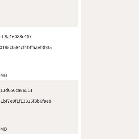
4fb8a16088c467
0185cf584cf4bffaaef3b35
 MB
b13d056ca86511
1bf7e9f1f13315f3b6fae8
 MB