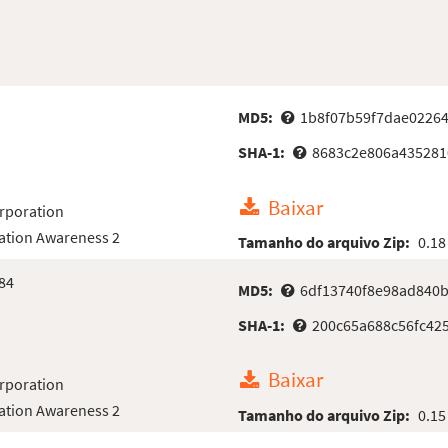
MD5:
1b8f07b59f7dae0226
SHA-1:
8683c2e806a435281
Baixar
rporation
ation Awareness 2
Tamanho do arquivo Zip:
0.18
84
MD5:
6df13740f8e98ad840
SHA-1:
200c65a688c56fc425
Baixar
rporation
ation Awareness 2
Tamanho do arquivo Zip:
0.15