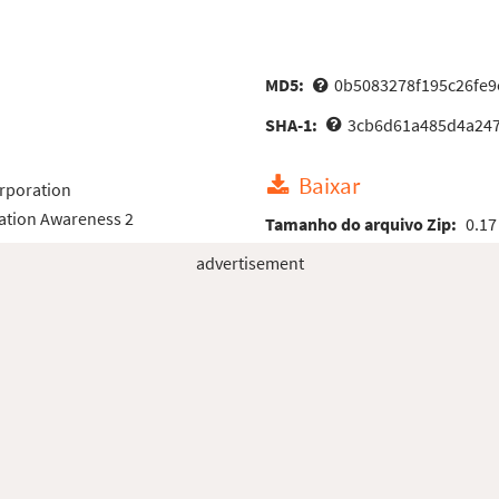
MD5:
0b5083278f195c26fe
SHA-1:
3cb6d61a485d4a24
Baixar
rporation
ation Awareness 2
Tamanho do arquivo Zip:
0.17
advertisement