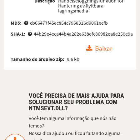
Descrição
Händelseloggningsfunktion för
Hantering av flyttbara
lagringsmedia
MD5:
cb66477f45ec854c7968316d9061ecfb
SHA-1:
44b29e4eca44b4a282e638efc86982ea8e250e9a
Baixar
Tamanho do arquivo Zip:
9.6 kb
VOCÊ PRECISA DE MAIS AJUDA PARA
SOLUCIONAR SEU PROBLEMA COM
NTMSEVT.DLL?
Você tem alguma informação que nós não
temos?
Nossa dica ajudou ou ficou faltando alguma