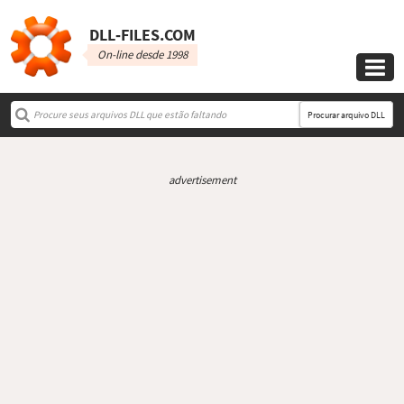
DLL‑FILES.COM
On-line desde 1998

Procurar arquivo DLL
advertisement