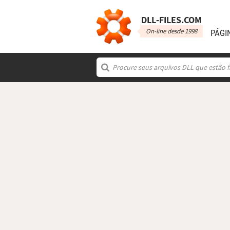
DLL‑FILES.COM
On-line desde 1998
PÁGI