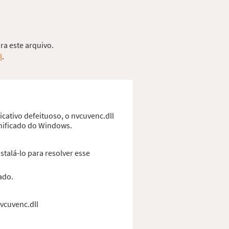
ra este arquivo.
l
.
cativo defeituoso, o nvcuvenc.dll
anificado do Windows.
talá-lo para resolver esse
ado.
nvcuvenc.dll