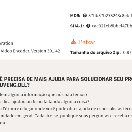
MD5:
57ffb57b275243c8ebf
SHA-1:
cae921eb8bbef47bb
Baixar
oration
Video Encoder, Version 301.42
Tamanho do arquivo Zip:
0.87
Ê PRECISA DE MAIS AJUDA PARA SOLUCIONAR SEU P
UVENC.DLL?
 tem alguma informação que nós não temos?
 dica ajudou ou ficou faltando alguma coisa?
 Fórum é o lugar onde você pode obter ajuda de especialistas técni
idade em geral. Cadastre-se, publique suas perguntas e receba no
da.