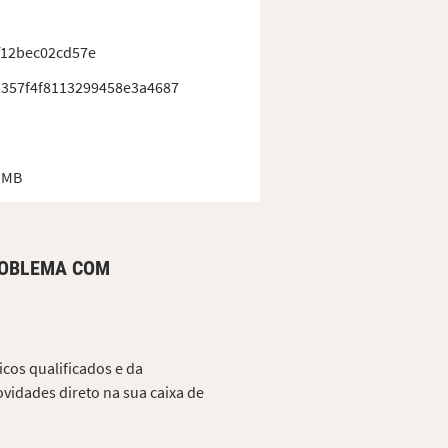
f12bec02cd57e
357f4f8113299458e3a4687
 MB
ROBLEMA COM
cos qualificados e da
vidades direto na sua caixa de