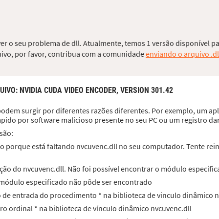
ver o seu problema de dll. Atualmente, temos 1 versão disponível pa
quivo, por favor, contribua com a comunidade
enviando o arquivo .dl
UIVO
: NVIDIA CUDA VIDEO ENCODER, VERSION 301.42
odem surgir por diferentes razões diferentes. Por exemplo, um apli
mpido por software malicioso presente no seu PC ou um registro d
são:
 porque está faltando nvcuvenc.dll no seu computador. Tente reins
ão do nvcuvenc.dll. Não foi possível encontrar o módulo especific
O módulo especificado não pôde ser encontrado
to de entrada do procedimento * na biblioteca de vinculo dinâmico 
ro ordinal * na biblioteca de vínculo dinâmico nvcuvenc.dll