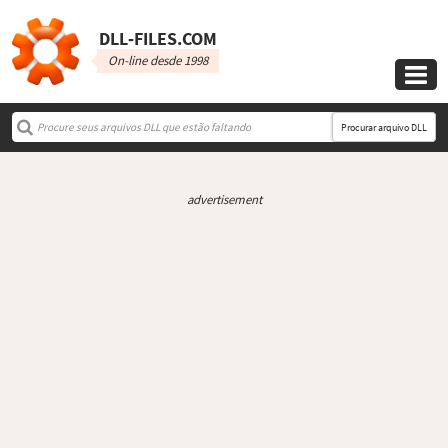
DLL‑FILES.COM
On-line desde 1998

Procurar arquivo DLL
advertisement