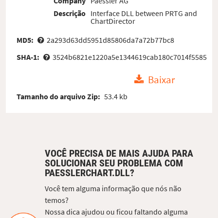
Company
Paessler AG
Descrição
Interface DLL between PRTG and
ChartDirector
MD5:
2a293d63dd5951d85806da7a72b77bc8
SHA-1:
3524b6821e1220a5e1344619cab180c7014f5585
Baixar
Tamanho do arquivo Zip:
53.4 kb
VOCÊ PRECISA DE MAIS AJUDA PARA
SOLUCIONAR SEU PROBLEMA COM
PAESSLERCHART.DLL?
Você tem alguma informação que nós não
temos?
Nossa dica ajudou ou ficou faltando alguma