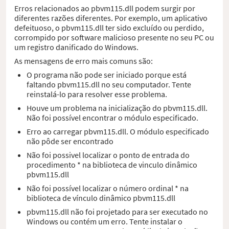
Erros relacionados ao pbvm115.dll podem surgir por
diferentes razões diferentes. Por exemplo, um aplicativo
defeituoso, o pbvm115.dll ter sido excluído ou perdido,
corrompido por software malicioso presente no seu PC ou
um registro danificado do Windows.
As mensagens de erro mais comuns são:
O programa não pode ser iniciado porque está
faltando pbvm115.dll no seu computador. Tente
reinstalá-lo para resolver esse problema.
Houve um problema na inicialização do pbvm115.dll.
Não foi possível encontrar o módulo especificado.
Erro ao carregar pbvm115.dll. O módulo especificado
não pôde ser encontrado
Não foi possivel localizar o ponto de entrada do
procedimento * na biblioteca de vinculo dinâmico
pbvm115.dll
Não foi possível localizar o número ordinal * na
biblioteca de vínculo dinâmico pbvm115.dll
pbvm115.dll não foi projetado para ser executado no
Windows ou contém um erro. Tente instalar o