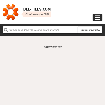
DLL‑FILES.COM
On-line desde 1998

Procurar arquivo DLL
advertisement