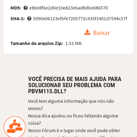
MD5:
e80e8f6e2d0e10e823e6ad8dbe086570
SHA-1:
5990e06123efbfe7205772c435f1401d7594c57f
Baixar
Tamanho do arquivo Zip:
1.51 MB
VOCÊ PRECISA DE MAIS AJUDA PARA
SOLUCIONAR SEU PROBLEMA COM
PBVM115.DLL?
Você tem alguma informação que nós não
temos?
Nossa dica ajudou ou ficou faltando alguma
coisa?
Nosso Fórum é o lugar onde você pode obter