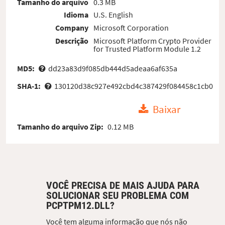
Tamanho do arquivo
0.3 MB
Idioma
U.S. English
Company
Microsoft Corporation
Descrição
Microsoft Platform Crypto Provider
for Trusted Platform Module 1.2
MD5:
dd23a83d9f085db444d5adeaa6af635a
SHA-1:
130120d38c927e492cbd4c387429f084458c1cb0
Baixar
Tamanho do arquivo Zip:
0.12 MB
VOCÊ PRECISA DE MAIS AJUDA PARA
SOLUCIONAR SEU PROBLEMA COM
PCPTPM12.DLL?
Você tem alguma informação que nós não