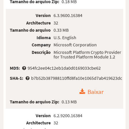
Tamanho do arquivo Zip:
0.18 MB
Version
6.3.9600.16384
Architecture
32
Tamanho do arquivo
0.33 MB
Idioma
U.S. English
Company
Microsoft Corporation
Descrição
Microsoft Platform Crypto Provider
for Trusted Platform Module 1.2
MD5:
954fc2ee04c12eb1da0d0169033cbe62
SHA-1:
b7b52b387988110ffd8fa10e1065d7ab419623dc
Baixar
Tamanho do arquivo Zip:
0.13 MB
Version
6.2.9200.16384
Architecture
32