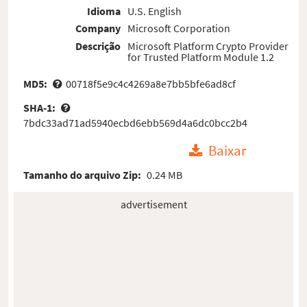
Idioma
U.S. English
Company
Microsoft Corporation
Descrição
Microsoft Platform Crypto Provider
for Trusted Platform Module 1.2
MD5:
00718f5e9c4c4269a8e7bb5bfe6ad8cf
SHA-1:
7bdc33ad71ad5940ecbd6ebb569d4a6dc0bcc2b4
Baixar
Tamanho do arquivo Zip:
0.24 MB
advertisement