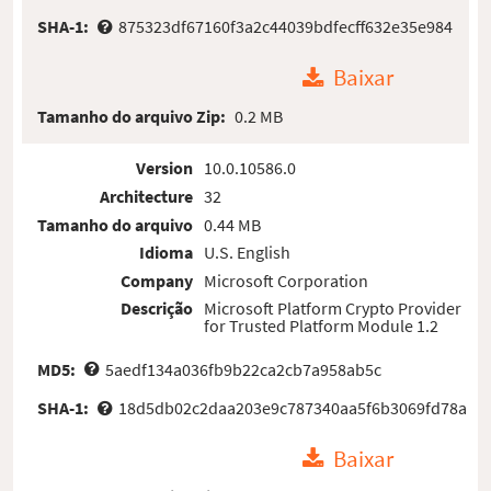
SHA-1:
875323df67160f3a2c44039bdfecff632e35e984
Baixar
Tamanho do arquivo Zip:
0.2 MB
Version
10.0.10586.0
Architecture
32
Tamanho do arquivo
0.44 MB
Idioma
U.S. English
Company
Microsoft Corporation
Descrição
Microsoft Platform Crypto Provider
for Trusted Platform Module 1.2
MD5:
5aedf134a036fb9b22ca2cb7a958ab5c
SHA-1:
18d5db02c2daa203e9c787340aa5f6b3069fd78a
Baixar