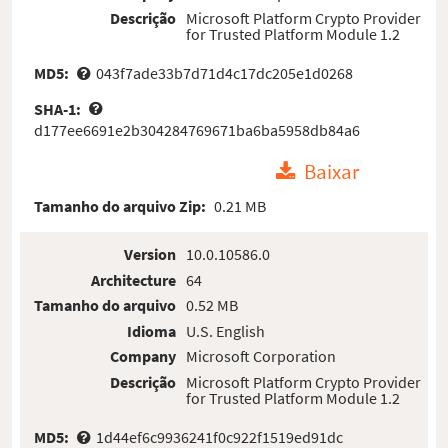
Descrição
Microsoft Platform Crypto Provider
for Trusted Platform Module 1.2
MD5:
043f7ade33b7d71d4c17dc205e1d0268
SHA-1:
d177ee6691e2b304284769671ba6ba5958db84a6
Baixar
Tamanho do arquivo Zip:
0.21 MB
Version
10.0.10586.0
Architecture
64
Tamanho do arquivo
0.52 MB
Idioma
U.S. English
Company
Microsoft Corporation
Descrição
Microsoft Platform Crypto Provider
for Trusted Platform Module 1.2
MD5:
1d44ef6c9936241f0c922f1519ed91dc