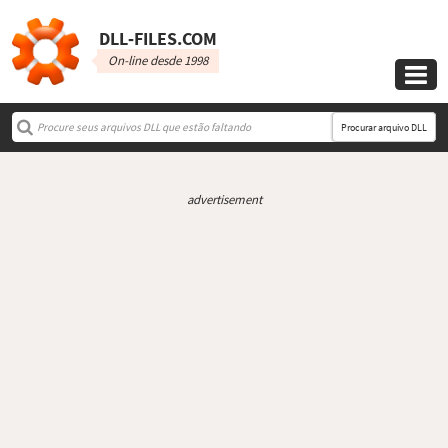
DLL‑FILES.COM
On-line desde 1998

Procurar arquivo DLL
advertisement