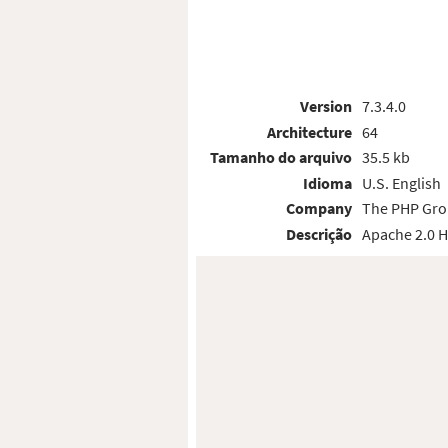
Version
7.3.4.0
Architecture
64
Tamanho do arquivo
35.5 kb
Idioma
U.S. English
Company
The PHP Gr
Descrição
Apache 2.0 