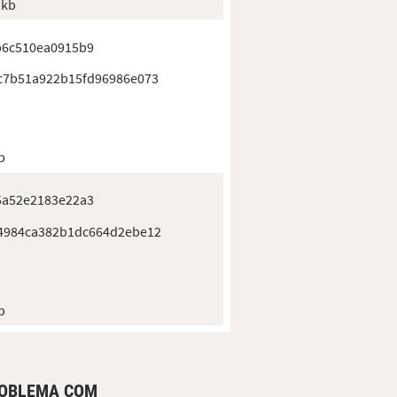
 kb
b6c510ea0915b9
c7b51a922b15fd96986e073
b
5a52e2183e22a3
4984ca382b1dc664d2ebe12
b
ROBLEMA COM