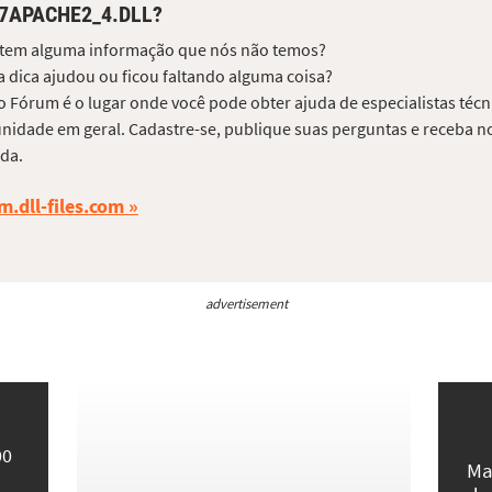
7APACHE2_4.DLL?
 tem alguma informação que nós não temos?
 dica ajudou ou ficou faltando alguma coisa?
 Fórum é o lugar onde você pode obter ajuda de especialistas técni
idade em geral. Cadastre-se, publique suas perguntas e receba no
da.
m.dll-files.com
advertisement
00
Ma