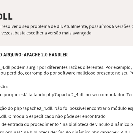
DLL
resolver o seu problema de dll. Atualmente, possuímos 5 versões d
 vezes, basta escolher a versão mais avançada.
O ARQUIVO
: APACHE 2.0 HANDLER
.dll podem surgir por diferentes razões diferentes. Por exemplo, 
 ou perdido, corrompido por software malicioso presente no seu P
são:
o porque está faltando php7apache2_4.dll no seu computador. Tente
ção do php7apache2_4.dll. Não foi possível encontrar o módulo es
.dll. O módulo especificado não pôde ser encontrado
to de entrada do procedimento * na biblioteca de vinculo dinâmico
ero ordinal * na biblioteca de vínculo dinâmico php7apache2_4.dll