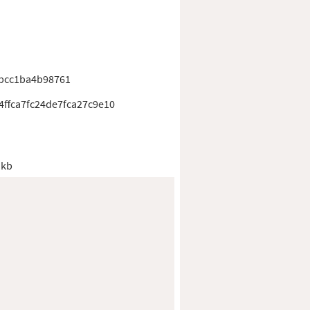
fbcc1ba4b98761
ffca7fc24de7fca27c9e10
 kb