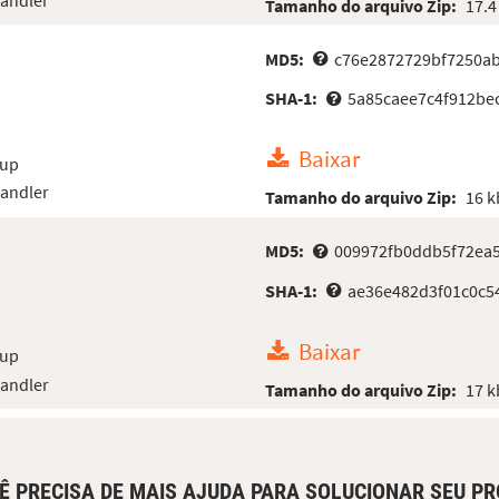
Tamanho do arquivo Zip:
17.4
MD5:
c76e2872729bf7250a
SHA-1:
5a85caee7c4f912be
Baixar
oup
Handler
Tamanho do arquivo Zip:
16 k
MD5:
009972fb0ddb5f72ea
SHA-1:
ae36e482d3f01c0c5
Baixar
oup
Handler
Tamanho do arquivo Zip:
17 k
Ê PRECISA DE MAIS AJUDA PARA SOLUCIONAR SEU P