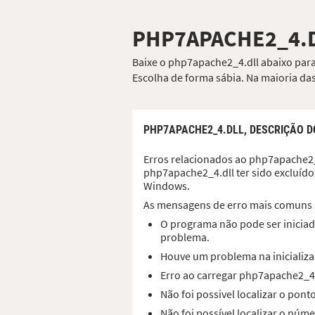
PHP7APACHE2_4.
Baixe o php7apache2_4.dll abaixo para 
Escolha de forma sábia. Na maioria das
PHP7APACHE2_4.DLL,
DESCRIÇÃO D
Erros relacionados ao php7apache2_4
php7apache2_4.dll ter sido excluído
Windows.
As mensagens de erro mais comuns 
O programa não pode ser iniciad
problema.
Houve um problema na inicializa
Erro ao carregar php7apache2_4
Não foi possivel localizar o pon
Não foi possível localizar o núm