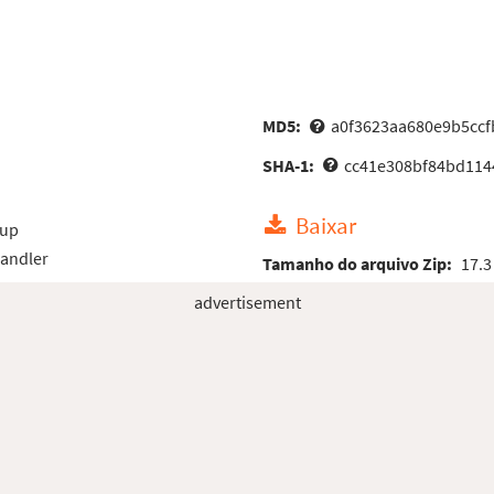
MD5:
a0f3623aa680e9b5cc
SHA-1:
cc41e308bf84bd1144
Baixar
oup
Handler
Tamanho do arquivo Zip:
17.3
advertisement