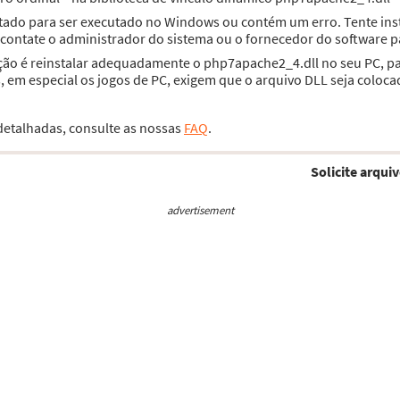
etado para ser executado no Windows ou contém um erro. Tente in
u contate o administrador do sistema ou o fornecedor do software p
ução é reinstalar adequadamente o php7apache2_4.dll no seu PC, p
 em especial os jogos de PC, exigem que o arquivo DLL seja coloca
 detalhadas, consulte as nossas
FAQ
.
Solicite arquiv
advertisement