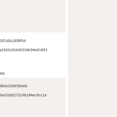
3f1d0c26f8f5d
a2565c65640334b94e61893
 kb
338eb330d3b0eb
6be32dd172c9b184ec9cc1a