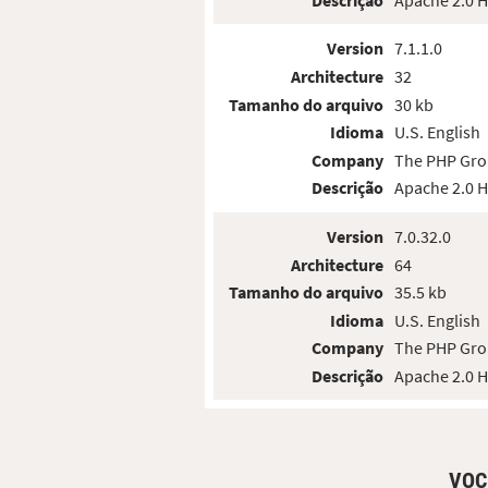
Version
7.1.1.0
Architecture
32
Tamanho do arquivo
30 kb
Idioma
U.S. English
Company
The PHP Gr
Descrição
Apache 2.0 
Version
7.0.32.0
Architecture
64
Tamanho do arquivo
35.5 kb
Idioma
U.S. English
Company
The PHP Gr
Descrição
Apache 2.0 
VOC