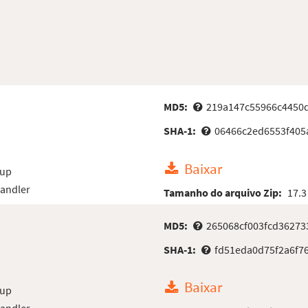
MD5:
219a147c55966c4450d
SHA-1:
06466c2ed6553f405
Baixar
oup
Handler
Tamanho do arquivo Zip:
17.3
MD5:
265068cf003fcd3627
SHA-1:
fd51eda0d75f2a6f7
Baixar
oup
Handler