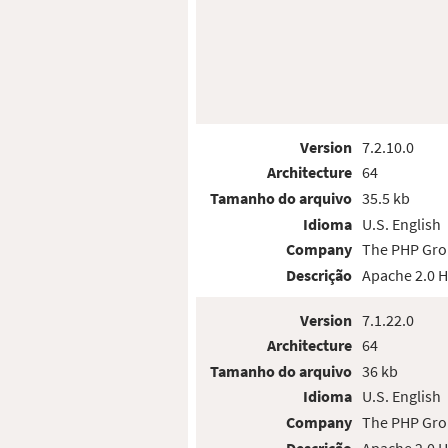
Version
7.2.10.0
Architecture
64
Tamanho do arquivo
35.5 kb
Idioma
U.S. English
Company
The PHP Gr
Descrição
Apache 2.0 
Version
7.1.22.0
Architecture
64
Tamanho do arquivo
36 kb
Idioma
U.S. English
Company
The PHP Gr
Descrição
Apache 2.0 