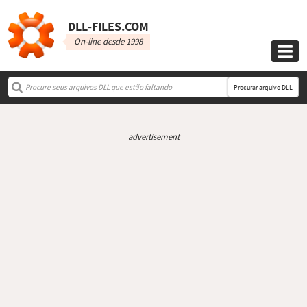
DLL‑FILES.COM
On-line desde 1998

Procurar arquivo DLL
advertisement