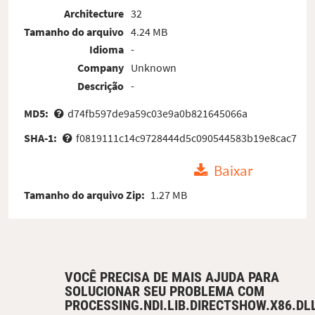
Architecture
32
Tamanho do arquivo
4.24 MB
Idioma
-
Company
Unknown
Descrição
-
MD5:
d74fb597de9a59c03e9a0b821645066a
SHA-1:
f0819111c14c9728444d5c090544583b19e8cac7
Baixar
Tamanho do arquivo Zip:
1.27 MB
VOCÊ PRECISA DE MAIS AJUDA PARA
SOLUCIONAR SEU PROBLEMA COM
PROCESSING.NDI.LIB.DIRECTSHOW.X86.DL