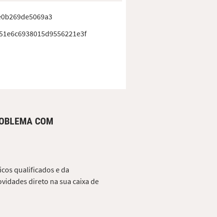
e0b269de5069a3
51e6c6938015d9556221e3f
ROBLEMA COM
cos qualificados e da
vidades direto na sua caixa de