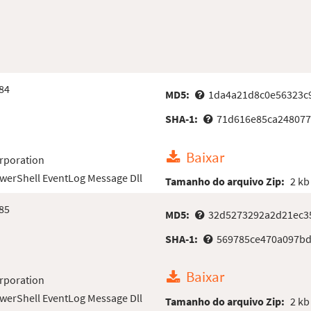
84
MD5:
1da4a21d8c0e56323c9
SHA-1:
71d616e85ca248077
Baixar
rporation
werShell EventLog Message Dll
Tamanho do arquivo Zip:
2 kb
85
MD5:
32d5273292a2d21ec3
SHA-1:
569785ce470a097bd
Baixar
rporation
werShell EventLog Message Dll
Tamanho do arquivo Zip:
2 kb