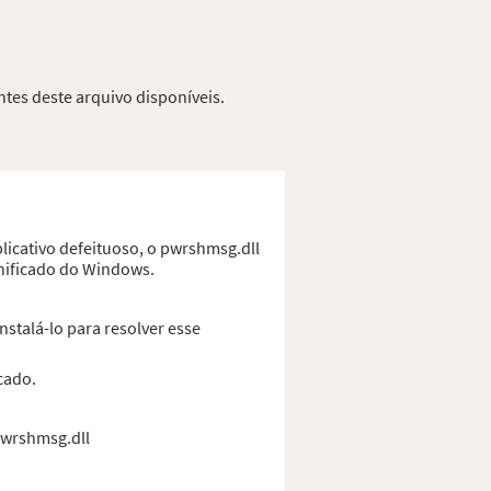
ntes deste arquivo disponíveis.
licativo defeituoso, o pwrshmsg.dll
anificado do Windows.
stalá-lo para resolver esse
cado.
 pwrshmsg.dll