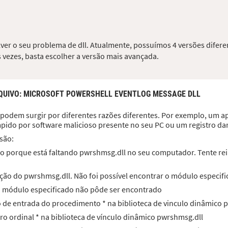
ver o seu problema de dll. Atualmente, possuímos 4 versões difere
 vezes, basta escolher a versão mais avançada.
QUIVO
: MICROSOFT POWERSHELL EVENTLOG MESSAGE DLL
podem surgir por diferentes razões diferentes. Por exemplo, um ap
mpido por software malicioso presente no seu PC ou um registro d
são:
o porque está faltando pwrshmsg.dll no seu computador. Tente rein
ção do pwrshmsg.dll. Não foi possível encontrar o módulo especifi
O módulo especificado não pôde ser encontrado
to de entrada do procedimento * na biblioteca de vinculo dinâmico
ero ordinal * na biblioteca de vínculo dinâmico pwrshmsg.dll