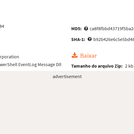
84
MD5:
ca8f8fbbd43719f5ba2
SHA-1:
b92b426e6c5e5bd48
Baixar
rporation
werShell EventLog Message Dll
Tamanho do arquivo Zip:
2 kb
advertisement