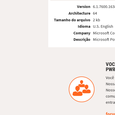
Version
6.1.7600.163
Architecture
64
Tamanho do arquivo
2 kb
Idioma
U.S. English
Company
Microsoft Co
Descrição
Microsoft Po
VOC
PWR
Você
Nossa
Nosso
comun
entra
foru