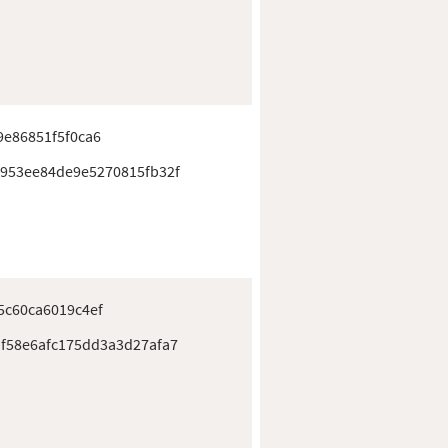
e86851f5f0ca6
953ee84de9e5270815fb32f
5c60ca6019c4ef
f58e6afc175dd3a3d27afa7