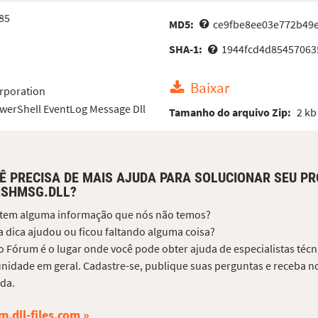
85
MD5:
ce9fbe8ee03e772b49
SHA-1:
1944fcd4d85457063
Baixar
rporation
werShell EventLog Message Dll
Tamanho do arquivo Zip:
2 kb
Ê PRECISA DE MAIS AJUDA PARA SOLUCIONAR SEU P
SHMSG.DLL?
 tem alguma informação que nós não temos?
 dica ajudou ou ficou faltando alguma coisa?
 Fórum é o lugar onde você pode obter ajuda de especialistas técni
idade em geral. Cadastre-se, publique suas perguntas e receba no
da.
m.dll-files.com