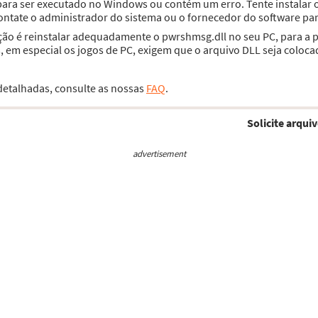
 para ser executado no Windows ou contém um erro. Tente instala
contate o administrador do sistema ou o fornecedor do software par
ução é reinstalar adequadamente o pwrshmsg.dll no seu PC, para a 
 em especial os jogos de PC, exigem que o arquivo DLL seja coloca
 detalhadas, consulte as nossas
FAQ
.
Solicite arquiv
advertisement