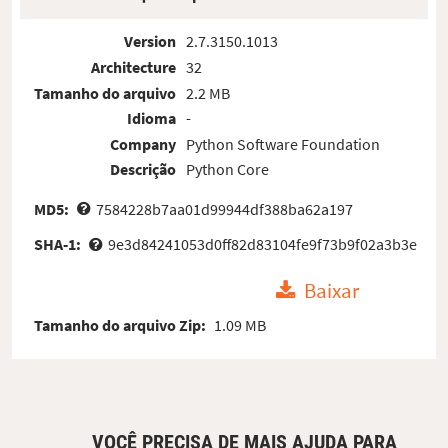
Version
2.7.3150.1013
Architecture
32
Tamanho do arquivo
2.2 MB
Idioma
-
Company
Python Software Foundation
Descrição
Python Core
MD5:
7584228b7aa01d99944df388ba62a197
SHA-1:
9e3d84241053d0ff82d83104fe9f73b9f02a3b3e
Baixar
Tamanho do arquivo Zip:
1.09 MB
VOCÊ PRECISA DE MAIS AJUDA PARA