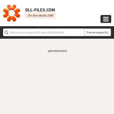
DLL‑FILES.COM
On-line desde 1998

Procurar arquivo DLL
advertisement