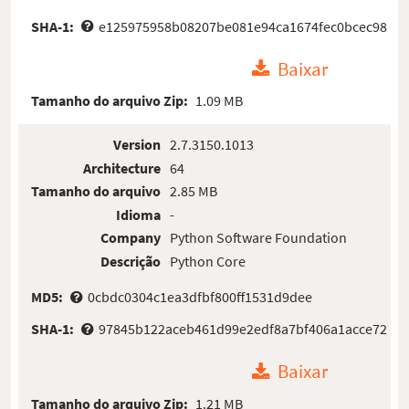
SHA-1:
e125975958b08207be081e94ca1674fec0bcec98
Baixar
Tamanho do arquivo Zip:
1.09 MB
Version
2.7.3150.1013
Architecture
64
Tamanho do arquivo
2.85 MB
Idioma
-
Company
Python Software Foundation
Descrição
Python Core
MD5:
0cbdc0304c1ea3dfbf800ff1531d9dee
SHA-1:
97845b122aceb461d99e2edf8a7bf406a1acce72
Baixar
Tamanho do arquivo Zip:
1.21 MB