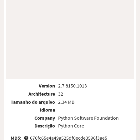
Version
2.7.8150.1013
Architecture
32
Tamanho do arquivo
2.34 MB
Idioma
-
Company
Python Software Foundation
Descrição
Python Core
MD5:
676fc65e4a49a525df0ecde3596f3ae5