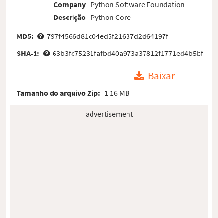
Company
Python Software Foundation
Descrição
Python Core
MD5:
797f4566d81c04ed5f21637d2d64197f
SHA-1:
63b3fc75231fafbd40a973a37812f1771ed4b5bf
Baixar
Tamanho do arquivo Zip:
1.16 MB
advertisement