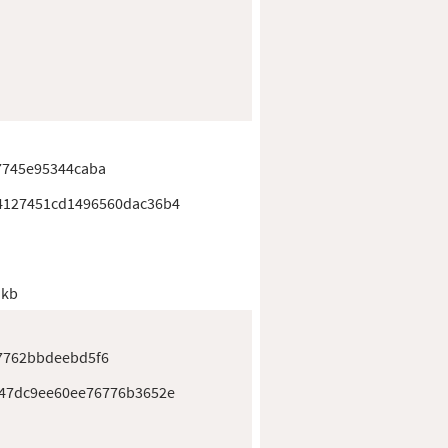
7745e95344caba
4127451cd1496560dac36b4
 kb
7762bbdeebd5f6
b47dc9ee60ee76776b3652e