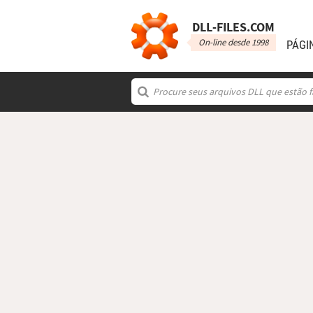
DLL‑FILES.COM
On-line desde 1998
PÁGI