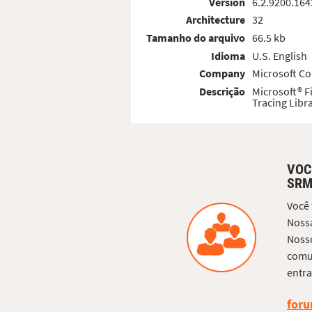
Version
6.2.9200.164
Architecture
32
Tamanho do arquivo
66.5 kb
Idioma
U.S. English
Company
Microsoft Co
Descrição
Microsoft® 
Tracing Libr
VOC
SRM
Você
Nossa
Nosso
comun
entra
foru