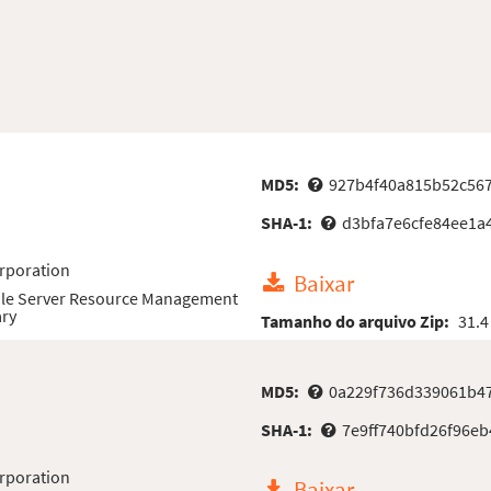
MD5:
927b4f40a815b52c56
SHA-1:
d3bfa7e6cfe84ee1a
rporation
Baixar
File Server Resource Management
ary
Tamanho do arquivo Zip:
31.4
MD5:
0a229f736d339061b4
SHA-1:
7e9ff740bfd26f96e
rporation
Baixar