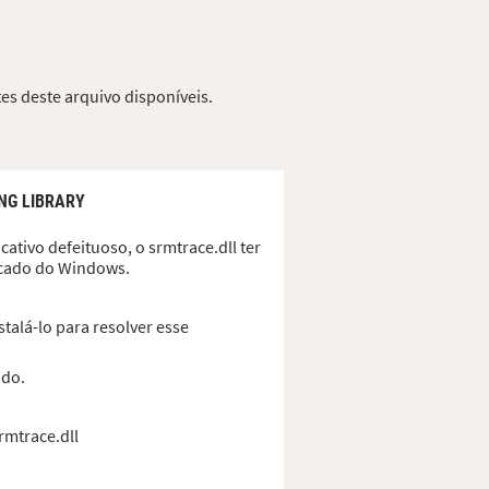
es deste arquivo disponíveis.
NG LIBRARY
ativo defeituoso, o srmtrace.dll ter
ficado do Windows.
talá-lo para resolver esse
ado.
rmtrace.dll