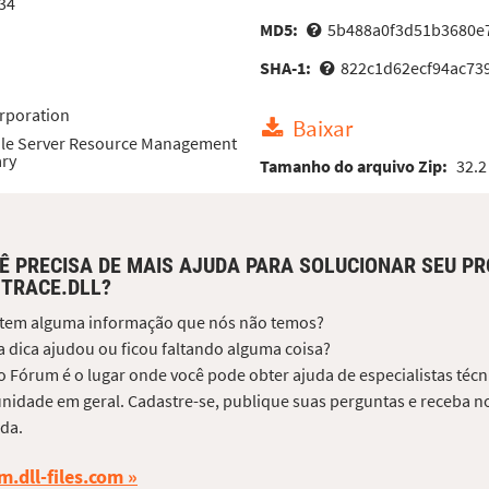
34
MD5:
5b488a0f3d51b3680e
SHA-1:
822c1d62ecf94ac73
rporation
Baixar
File Server Resource Management
ary
Tamanho do arquivo Zip:
32.2
Ê PRECISA DE MAIS AJUDA PARA SOLUCIONAR SEU P
TRACE.DLL?
 tem alguma informação que nós não temos?
 dica ajudou ou ficou faltando alguma coisa?
 Fórum é o lugar onde você pode obter ajuda de especialistas técni
idade em geral. Cadastre-se, publique suas perguntas e receba no
da.
m.dll-files.com