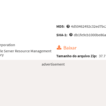
MD5:
4d50462492c32ed7bc2
SHA-1:
db1fe9cb1000be86a
rporation
Baixar
File Server Resource Management
ary
Tamanho do arquivo Zip:
37.7
advertisement