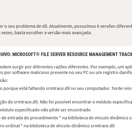
ver o seu problema de dll. Atualmente, possuímos 6 versões diferent
 vezes, basta escolher a versão mais avançada.
QUIVO
: MICROSOFT® FILE SERVER RESOURCE MANAGEMENT TRACI
odem surgir por diferentes razões diferentes. Por exemplo, um aplic
do por software malicioso presente no seu PC ou um registro dani
são:
 porque está faltando srmtrace.dll no seu computador. Tente reins
ão do srmtrace.dll. Não foi possível encontrar o módulo especific
O módulo especificado não pôde ser encontrado
to de entrada do procedimento * na biblioteca de vinculo dinâmico s
ro ordinal * na biblioteca de vínculo dinâmico srmtrace.dll