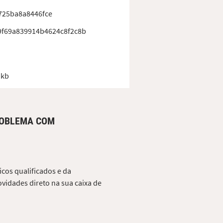
725ba8a8446fce
9f69a839914b4624c8f2c8b
 kb
ROBLEMA COM
cos qualificados e da
vidades direto na sua caixa de