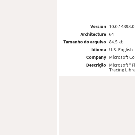
Version
10.0.14393.0
Architecture
64
Tamanho do arquivo
84.5 kb
Idioma
U.S. English
Company
Microsoft Co
Descrição
Microsoft® 
Tracing Libr