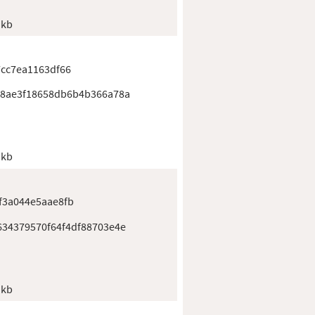
 kb
cc7ea1163df66
c8ae3f18658db6b4b366a78a
 kb
f3a044e5aae8fb
34379570f64f4df88703e4e
 kb