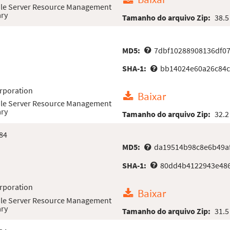
File Server Resource Management
ary
Tamanho do arquivo Zip:
38.5
MD5:
7dbf10288908136df07
SHA-1:
bb14024e60a26c84
rporation
Baixar
File Server Resource Management
ary
Tamanho do arquivo Zip:
32.2
84
MD5:
da19514b98c8e6b49a
SHA-1:
80dd4b4122943e486
rporation
Baixar
File Server Resource Management
ary
Tamanho do arquivo Zip:
31.5