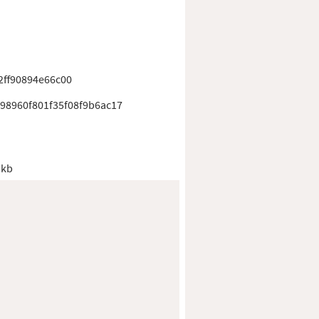
ff90894e66c00
98960f801f35f08f9b6ac17
 kb