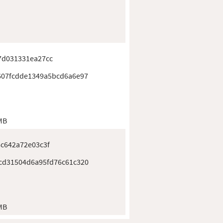
7d031331ea27cc
607fcdde1349a5bcd6a6e97
MB
c642a72e03c3f
cd31504d6a95fd76c61c320
MB