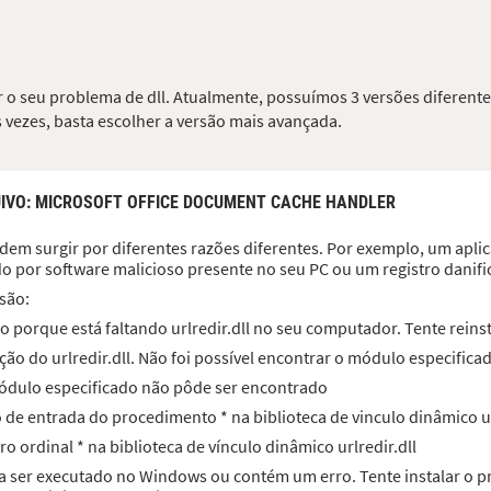
ver o seu problema de dll. Atualmente, possuímos 3 versões diferente
 vezes, basta escolher a versão mais avançada.
IVO
: MICROSOFT OFFICE DOCUMENT CACHE HANDLER
dem surgir por diferentes razões diferentes. Por exemplo, um aplicat
do por software malicioso presente no seu PC ou um registro dani
são:
 porque está faltando urlredir.dll no seu computador. Tente reinst
ão do urlredir.dll. Não foi possível encontrar o módulo especifica
 módulo especificado não pôde ser encontrado
o de entrada do procedimento * na biblioteca de vinculo dinâmico ur
ro ordinal * na biblioteca de vínculo dinâmico urlredir.dll
para ser executado no Windows ou contém um erro. Tente instalar 