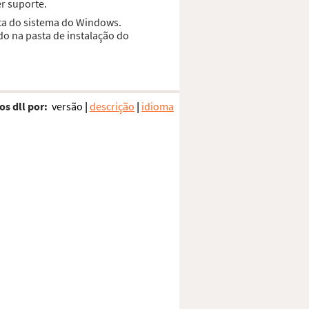
r suporte.
sta do sistema do Windows.
do na pasta de instalação do
os dll por:
versão
|
descrição
|
idioma