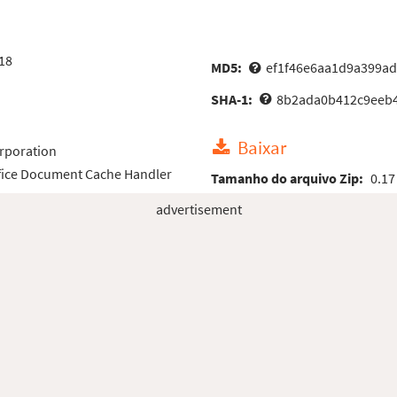
18
MD5:
ef1f46e6aa1d9a399a
SHA-1:
8b2ada0b412c9eeb4
Baixar
rporation
ffice Document Cache Handler
Tamanho do arquivo Zip:
0.17
advertisement