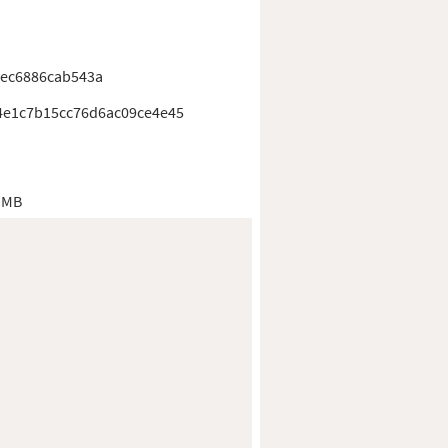
dec6886cab543a
e1c7b15cc76d6ac09ce4e45
 MB