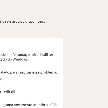
s deste arquivo disponíveis.
ivo defeituoso, o urlredir.dll ter
ficado do Windows.
alá-lo para resolver esse problema.
do.
lredir.dll
o programa novamente usando a mídia