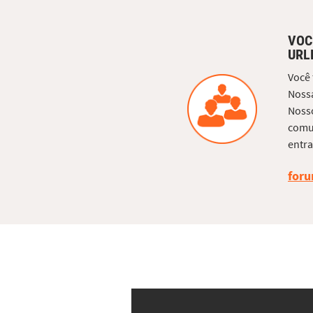
VOC
URL
Você
Nossa
Nosso
comun
entra
foru