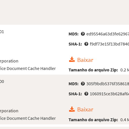
01
MD5:
ed95546a63d3fe6296
SHA-1:
f9df73e15f13bd784
Baixar
rporation
ffice Document Cache Handler
Tamanho do arquivo Zip:
0.2 
00
MD5:
305f9bdb5376f358618
SHA-1:
1060915ce3b628af6
Baixar
rporation
ffice Document Cache Handler
Tamanho do arquivo Zip:
0.4 