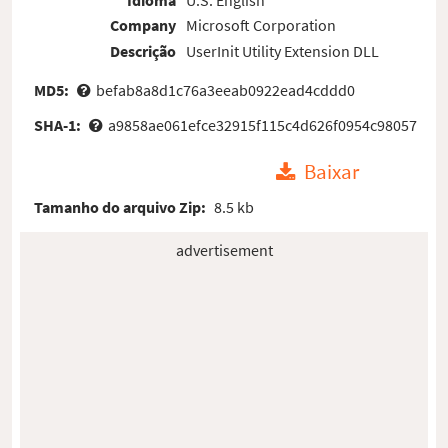
Company
Microsoft Corporation
Descrição
UserInit Utility Extension DLL
MD5:
befab8a8d1c76a3eeab0922ead4cddd0
SHA-1:
a9858ae061efce32915f115c4d626f0954c98057
Baixar
Tamanho do arquivo Zip:
8.5 kb
advertisement