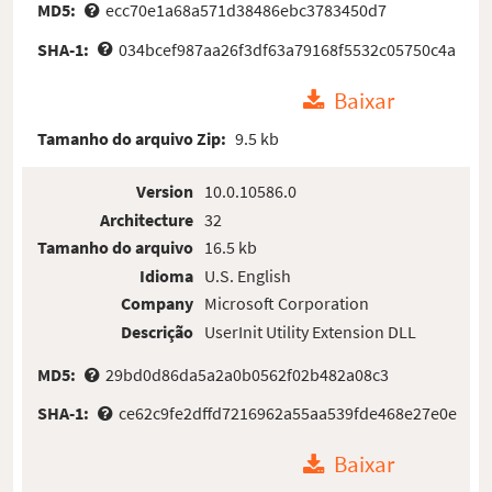
MD5:
ecc70e1a68a571d38486ebc3783450d7
SHA-1:
034bcef987aa26f3df63a79168f5532c05750c4a
Baixar
Tamanho do arquivo Zip:
9.5 kb
Version
10.0.10586.0
Architecture
32
Tamanho do arquivo
16.5 kb
Idioma
U.S. English
Company
Microsoft Corporation
Descrição
UserInit Utility Extension DLL
MD5:
29bd0d86da5a2a0b0562f02b482a08c3
SHA-1:
ce62c9fe2dffd7216962a55aa539fde468e27e0e
Baixar