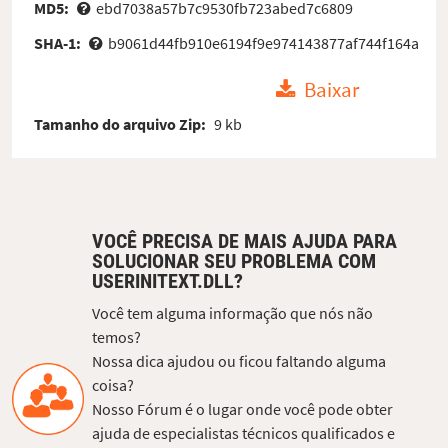
MD5:
ebd7038a57b7c9530fb723abed7c6809
SHA-1:
b9061d44fb910e6194f9e974143877af744f164a
Baixar
Tamanho do arquivo Zip:
9 kb
VOCÊ PRECISA DE MAIS AJUDA PARA
SOLUCIONAR SEU PROBLEMA COM
USERINITEXT.DLL?
Você tem alguma informação que nós não
temos?
Nossa dica ajudou ou ficou faltando alguma
coisa?
Nosso Fórum é o lugar onde você pode obter
ajuda de especialistas técnicos qualificados e