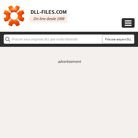
DLL‑FILES.COM
On-line desde 1998

Procurar arquivo DLL
advertisement