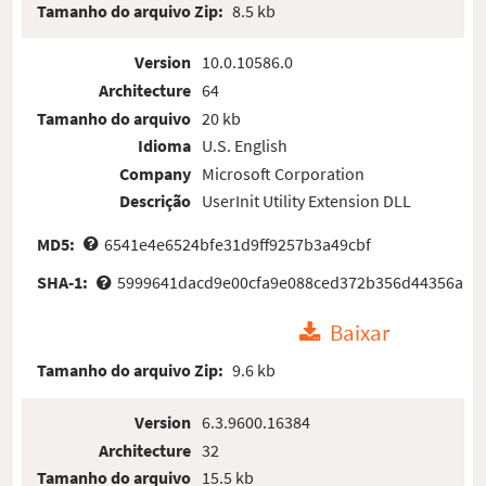
Tamanho do arquivo Zip:
8.5 kb
Version
10.0.10586.0
Architecture
64
Tamanho do arquivo
20 kb
Idioma
U.S. English
Company
Microsoft Corporation
Descrição
UserInit Utility Extension DLL
MD5:
6541e4e6524bfe31d9ff9257b3a49cbf
SHA-1:
5999641dacd9e00cfa9e088ced372b356d44356a
Baixar
Tamanho do arquivo Zip:
9.6 kb
Version
6.3.9600.16384
Architecture
32
Tamanho do arquivo
15.5 kb