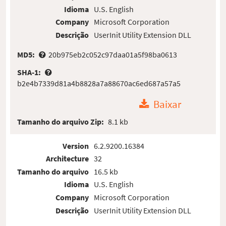
Idioma
U.S. English
Company
Microsoft Corporation
Descrição
UserInit Utility Extension DLL
MD5:
20b975eb2c052c97daa01a5f98ba0613
SHA-1:
b2e4b7339d81a4b8828a7a88670ac6ed687a57a5
Baixar
Tamanho do arquivo Zip:
8.1 kb
Version
6.2.9200.16384
Architecture
32
Tamanho do arquivo
16.5 kb
Idioma
U.S. English
Company
Microsoft Corporation
Descrição
UserInit Utility Extension DLL