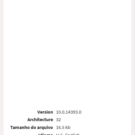
Version
10.0.14393.0
Architecture
32
Tamanho do arquivo
16.5 kb
Idioma
U.S. English