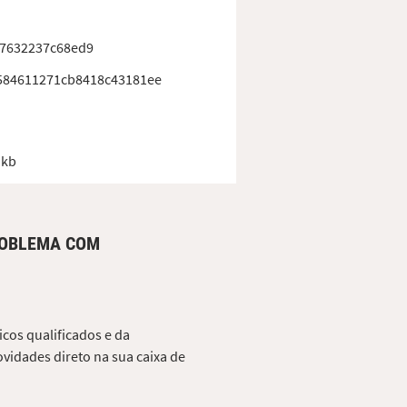
77632237c68ed9
584611271cb8418c43181ee
 kb
ROBLEMA COM
cos qualificados e da
vidades direto na sua caixa de