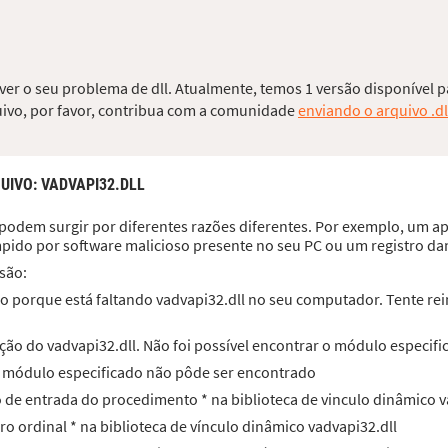
lver o seu problema de dll. Atualmente, temos 1 versão disponível p
quivo, por favor, contribua com a comunidade
enviando o arquivo .dl
UIVO
: VADVAPI32.DLL
podem surgir por diferentes razões diferentes. Por exemplo, um apl
mpido por software malicioso presente no seu PC ou um registro d
são:
 porque está faltando vadvapi32.dll no seu computador. Tente rein
ão do vadvapi32.dll. Não foi possível encontrar o módulo especifi
 O módulo especificado não pôde ser encontrado
to de entrada do procedimento * na biblioteca de vinculo dinâmico v
ro ordinal * na biblioteca de vínculo dinâmico vadvapi32.dll