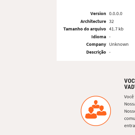
Version
0.0.0.0
Architecture
32
Tamanho do arquivo
41.7 kb
Idioma
-
Company
Unknown
Descrição
-
VOC
VAD
Você
Nossa
Nosso
comun
entra