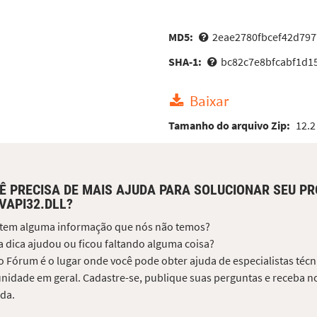
MD5:
2eae2780fbcef42d79
SHA-1:
bc82c7e8bfcabf1d1
Baixar
Tamanho do arquivo Zip:
12.2
Ê PRECISA DE MAIS AJUDA PARA SOLUCIONAR SEU P
VAPI32.DLL?
 tem alguma informação que nós não temos?
 dica ajudou ou ficou faltando alguma coisa?
 Fórum é o lugar onde você pode obter ajuda de especialistas técni
idade em geral. Cadastre-se, publique suas perguntas e receba no
da.