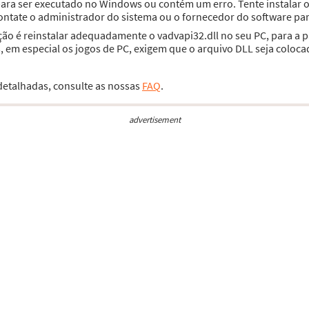
 para ser executado no Windows ou contém um erro. Tente instala
contate o administrador do sistema ou o fornecedor do software par
ção é reinstalar adequadamente o vadvapi32.dll no seu PC, para a 
 em especial os jogos de PC, exigem que o arquivo DLL seja coloca
 detalhadas, consulte as nossas
FAQ
.
advertisement