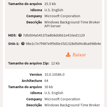
Tamanho do arquivo
25.5 kb
Idioma
U.S. English
Company
Microsoft Corporation
Descrição
Windows Background Time Broker
API Server
MD5:
7db004a5451f3a8b8dd661e410ed1129
SHA-1:
98e2c7e7f487e9f9d0e1fd1328d9d4c8ba998b4e
Baixar
Tamanho do arquivo Zip:
12 kb
Version
10.0.10586.0
Architecture
64
Tamanho do arquivo
30 kb
Idioma
U.S. English
Company
Microsoft Corporation
Descrição
Windows Background Time Broker