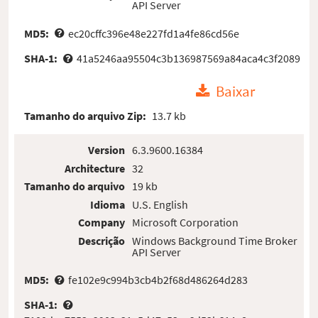
API Server
MD5:
ec20cffc396e48e227fd1a4fe86cd56e
SHA-1:
41a5246aa95504c3b136987569a84aca4c3f2089
Baixar
Tamanho do arquivo Zip:
13.7 kb
Version
6.3.9600.16384
Architecture
32
Tamanho do arquivo
19 kb
Idioma
U.S. English
Company
Microsoft Corporation
Descrição
Windows Background Time Broker
API Server
MD5:
fe102e9c994b3cb4b2f68d486264d283
SHA-1: