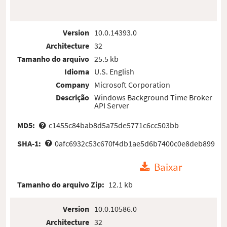
Version
10.0.14393.0
Architecture
32
Tamanho do arquivo
25.5 kb
Idioma
U.S. English
Company
Microsoft Corporation
Descrição
Windows Background Time Broker
API Server
MD5:
c1455c84bab8d5a75de5771c6cc503bb
SHA-1:
0afc6932c53c670f4db1ae5d6b7400c0e8deb899
Baixar
Tamanho do arquivo Zip:
12.1 kb
Version
10.0.10586.0
Architecture
32