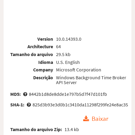
Version
10.0.14393.0
Architecture
64
Tamanho do arquivo
29.5 kb
Idioma
U.S. English
Company
Microsoft Corporation
Descrição
Windows Background Time Broker
API Server
MD5:
8442b1d8de8dde1e797b5d7f47d101fb
SHA-1:
825d3b93e3d0b1c3410da11298f299fe24e8ac35
Baixar
Tamanho do arquivo Zip:
13.4 kb