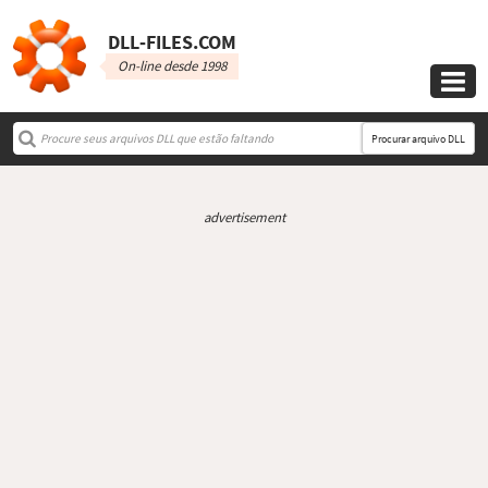
DLL‑FILES.COM
On-line desde 1998

Procurar arquivo DLL
advertisement