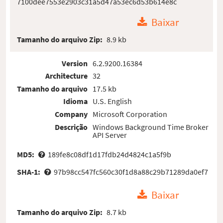
7100dee7553e2903c31a5d47a53ec6d53b614e8c
Baixar
Tamanho do arquivo Zip:
8.9 kb
Version
6.2.9200.16384
Architecture
32
Tamanho do arquivo
17.5 kb
Idioma
U.S. English
Company
Microsoft Corporation
Descrição
Windows Background Time Broker
API Server
MD5:
189fe8c08df1d17fdb24d4824c1a5f9b
SHA-1:
97b98cc547fc560c30f1d8a88c29b71289da0ef7
Baixar
Tamanho do arquivo Zip:
8.7 kb