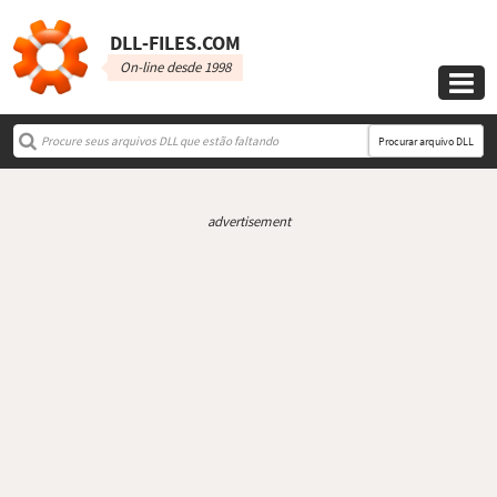
DLL‑FILES.COM
On-line desde 1998

Procurar arquivo DLL
advertisement