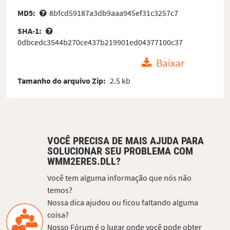
MD5:
8bfcd59187a3db9aaa945ef31c3257c7
SHA-1:
0dbcedc3544b270ce437b219901ed04377100c37
Baixar
Tamanho do arquivo Zip:
2.5 kb
VOCÊ PRECISA DE MAIS AJUDA PARA
SOLUCIONAR SEU PROBLEMA COM
WMM2ERES.DLL?
Você tem alguma informação que nós não
temos?
Nossa dica ajudou ou ficou faltando alguma
coisa?
Nosso Fórum é o lugar onde você pode obter