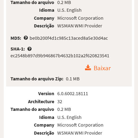
Tamanho do arquivo
0.2 MB
Idioma
U.S. English
Company
Microsoft Corporation
Descrição
WSMAN WMI Provider
MD5:
be0b200f4d1c985c13aced8a5e30d4ac
SHA-1:
ec2548b897d9b946867b4632b102a2f620823541
Baixar
Tamanho do arquivo Zip:
0.1 MB
Version
6.0.6002.18111
Architecture
32
Tamanho do arquivo
0.2 MB
Idioma
U.S. English
Company
Microsoft Corporation
Descrição
WSMAN WMI Provider