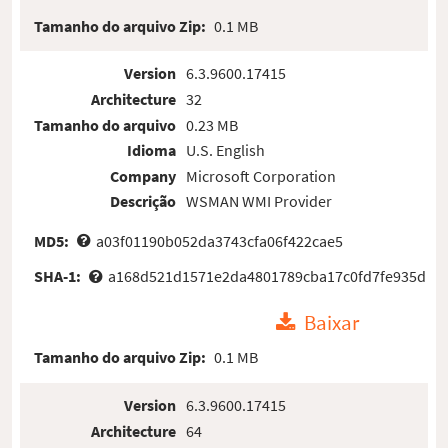
Tamanho do arquivo Zip:
0.1 MB
Version
6.3.9600.17415
Architecture
32
Tamanho do arquivo
0.23 MB
Idioma
U.S. English
Company
Microsoft Corporation
Descrição
WSMAN WMI Provider
MD5:
a03f01190b052da3743cfa06f422cae5
SHA-1:
a168d521d1571e2da4801789cba17c0fd7fe935d
Baixar
Tamanho do arquivo Zip:
0.1 MB
Version
6.3.9600.17415
Architecture
64