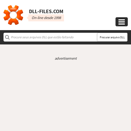
DLL‑FILES.COM
On-line desde 1998

Procurar arquivo DLL
advertisement