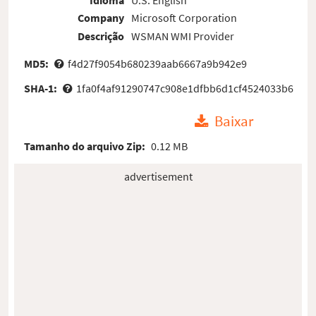
Company
Microsoft Corporation
Descrição
WSMAN WMI Provider
MD5:
f4d27f9054b680239aab6667a9b942e9
SHA-1:
1fa0f4af91290747c908e1dfbb6d1cf4524033b6
Baixar
Tamanho do arquivo Zip:
0.12 MB
advertisement