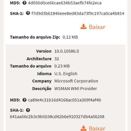
MD5:
4d056d0ce66cae634b53aefb74fe2eca
SHA-1:
f7d9d3b61846eee8ed83da73f9c197ca0ca4b814
Baixar
Tamanho do arquivo Zip:
0.12 MB
Version
10.0.10586.0
Architecture
32
Tamanho do arquivo
0.23 MB
Idioma
U.S. English
Company
Microsoft Corporation
Descrição
WSMAN WMI Provider
MD5:
ca89e4c31b16d4168ac051a309f4af4b
SHA-1:
641aa56c2b3c9b5038cd42b6e910327db4a56208
Baixar