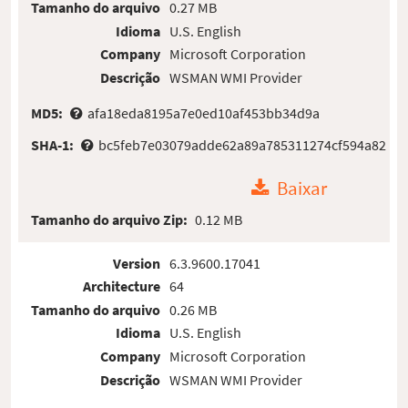
Tamanho do arquivo
0.27 MB
Idioma
U.S. English
Company
Microsoft Corporation
Descrição
WSMAN WMI Provider
MD5:
afa18eda8195a7e0ed10af453bb34d9a
SHA-1:
bc5feb7e03079adde62a89a785311274cf594a82
Baixar
Tamanho do arquivo Zip:
0.12 MB
Version
6.3.9600.17041
Architecture
64
Tamanho do arquivo
0.26 MB
Idioma
U.S. English
Company
Microsoft Corporation
Descrição
WSMAN WMI Provider