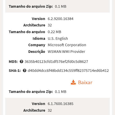
Tamanho do arquivo Zip:
0.1 MB
Version
6.2.9200.16384
Architecture
32
Tamanho do arquivo
0.22 MB
Idioma
U.S. English
Company
Microsoft Corporation
Descrição
WSMAN WMI Provider
MD5:
3635b40123cfd1df576ef2fd0c5d8627
SHA-1:
d40dd4dcc6f48bdd134c559ff82375714ed6b412
Baixar
Tamanho do arquivo Zip:
0.1 MB
Version
6.1.7600.16385
Architecture
32