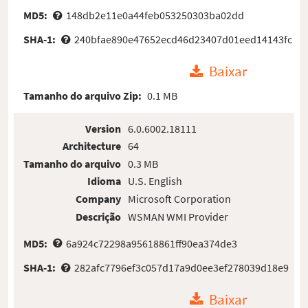
MD5:
148db2e11e0a44feb053250303ba02dd
SHA-1:
240bfae890e47652ecd46d23407d01eed14143fc
Baixar
Tamanho do arquivo Zip:
0.1 MB
Version
6.0.6002.18111
Architecture
64
Tamanho do arquivo
0.3 MB
Idioma
U.S. English
Company
Microsoft Corporation
Descrição
WSMAN WMI Provider
MD5:
6a924c72298a95618861ff90ea374de3
SHA-1:
282afc7796ef3c057d17a9d0ee3ef278039d18e9
Baixar