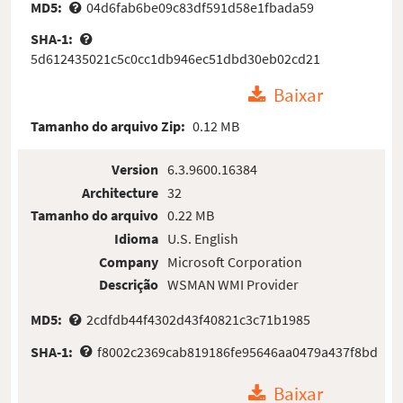
MD5:
04d6fab6be09c83df591d58e1fbada59
SHA-1:
5d612435021c5c0cc1db946ec51dbd30eb02cd21
Baixar
Tamanho do arquivo Zip:
0.12 MB
Version
6.3.9600.16384
Architecture
32
Tamanho do arquivo
0.22 MB
Idioma
U.S. English
Company
Microsoft Corporation
Descrição
WSMAN WMI Provider
MD5:
2cdfdb44f4302d43f40821c3c71b1985
SHA-1:
f8002c2369cab819186fe95646aa0479a437f8bd
Baixar