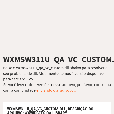
WXMSW311U_QA_VC_CUSTOM.
Baixe o wxmsw311u_qa_vc_custom.dll abaixo para resolver o
seu problema de dll. Atualmente, temos 1 versão disponível
para este arquivo.
Se você tiver outras versões desse arquivo, por favor, contribua
com a comunidade
enviando o arquivo .dll
.
WXMSW311U_QA_VC_CUSTOM.DLL,
DESCRIÇÃO DO
ARQUIVO
: WXWIDGETS QA LIBRARY