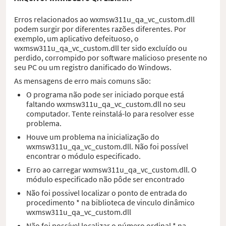
Erros relacionados ao wxmsw311u_qa_vc_custom.dll
podem surgir por diferentes razões diferentes. Por
exemplo, um aplicativo defeituoso, o
wxmsw311u_qa_vc_custom.dll ter sido excluído ou
perdido, corrompido por software malicioso presente no
seu PC ou um registro danificado do Windows.
As mensagens de erro mais comuns são:
O programa não pode ser iniciado porque está
faltando wxmsw311u_qa_vc_custom.dll no seu
computador. Tente reinstalá-lo para resolver esse
problema.
Houve um problema na inicialização do
wxmsw311u_qa_vc_custom.dll. Não foi possível
encontrar o módulo especificado.
Erro ao carregar wxmsw311u_qa_vc_custom.dll. O
módulo especificado não pôde ser encontrado
Não foi possivel localizar o ponto de entrada do
procedimento * na biblioteca de vinculo dinâmico
wxmsw311u_qa_vc_custom.dll
Não foi possível localizar o número ordinal * na