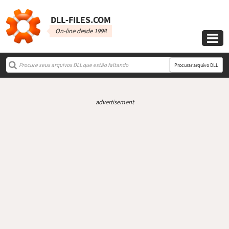
DLL‑FILES.COM
On-line desde 1998

Procurar arquivo DLL
advertisement