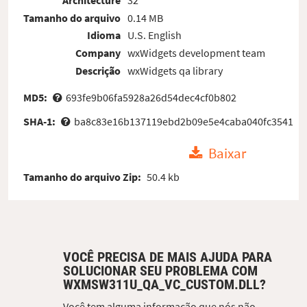
Architecture
32
Tamanho do arquivo
0.14 MB
Idioma
U.S. English
Company
wxWidgets development team
Descrição
wxWidgets qa library
MD5:
693fe9b06fa5928a26d54dec4cf0b802
SHA-1:
ba8c83e16b137119ebd2b09e5e4caba040fc3541
Baixar
Tamanho do arquivo Zip:
50.4 kb
VOCÊ PRECISA DE MAIS AJUDA PARA
SOLUCIONAR SEU PROBLEMA COM
WXMSW311U_QA_VC_CUSTOM.DLL?
Você tem alguma informação que nós não